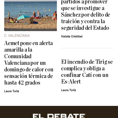
partidos a promover
que se investigue a
Sánchez por delito de
traición y contra la
seguridad del Estado
C. VALENCIANA
Natalia Cristóbal
Aemet pone en alerta
amarilla a la
Comunidad
El incendio de Tírig se
Valenciana por un
complica y obliga a
domingo de calor con
confinar Catí con un
sensación térmica de
Es-Alert
hasta 42 grados
Laura Torlà
Laura Torlà