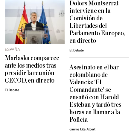
Dolors Montserrat
interviene en la
Comisión de
Libertades del
Parlamento Europeo,
en directo
ESPAÑA
El Debate
Marlaska comparece
ante los medios tras
Asesinato en el bar
presidir la reunión
colombiano de
CECOD, en directo
Valencia: 'El
Comandante' se
El Debate
ensañó con Harold
Esteban y tardó tres
horas en llamar a la
Policía
Jaume Lita Albert