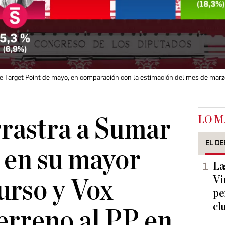
de Target Point de mayo, en comparación con la estimación del mes de marz
LO M
rastra a Sumar
EL DE
 en su mayor
La
Vi
curso y Vox
pe
cl
erreno al PP en