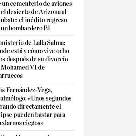
 un cementerio de aviones
 el desierto de Arizona al
mbate: el inédito regreso
 un bombardero B1
 misterio de Lalla Salma:
nde está y cómo vive ocho
os después de su divorcio
 Mohamed VI de
rruecos
is Fernández-Vega,
talmólogo: «Unos segundos
rando directamente el
lipse pueden bastar para
edarnos ciegos»