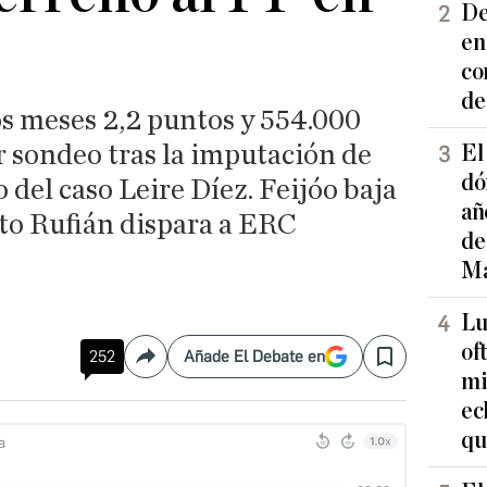
De
en
co
de
s meses 2,2 puntos y 554.000
r sondeo tras la imputación de
El
dó
o del caso Leire Díez. Feijóo baja
añ
cto Rufián dispara a ERC
de
Ma
Lu
of
252
Añade El Debate en
Compartir
Save
mi
ec
qu