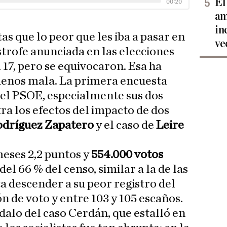
El
am
in
tas que lo peor que les iba a pasar en
ve
strofe anunciada en las elecciones
 17, pero se equivocaron. Esa ha
menos mala. La primera encuesta
 el PSOE, especialmente sus dos
a los efectos del impacto de dos
odríguez Zapatero
y el caso de
Leire
eses 2,2 puntos y
554.000 votos
el 66 % del censo, similar a la de las
a descender a su peor registro del
ón de voto y entre 103 y 105 escaños.
ndalo del caso Cerdán, que estalló en