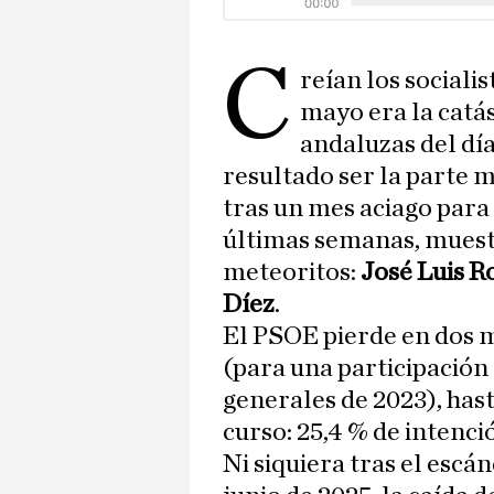
C
reían los socialis
mayo era la catá
andaluzas del día
resultado ser la parte 
tras un mes aciago para
últimas semanas, muestr
meteoritos:
José Luis R
Díez
.
El PSOE pierde en dos m
(para una participación d
generales de 2023), hast
curso: 25,4 % de intenci
Ni siquiera tras el escá