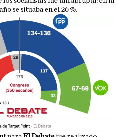
e los socialistas fue tan abrupta: en la
año se situaba en el 26 %.
 de Target Point
El Debate
int
para
El Debate
fue realizado