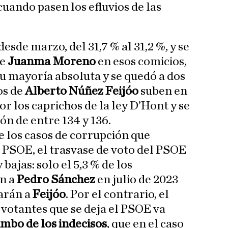
cuando pasen los efluvios de las
desde marzo, del 31,7 % al 31,2 %, y se
de
Juanma Moreno
en esos comicios,
su mayoría absoluta y se quedó a dos
os de
Alberto Núñez Feijóo
suben en
or los caprichos de la ley D’Hont y se
ón de entre 134 y 136.
e los casos de corrupción que
l PSOE, el trasvase de voto del PSOE
 bajas: solo el 5,3 % de los
n a
Pedro Sánchez
en julio de 2023
arán a
Feijóo
. Por el contrario, el
votantes que se deja el PSOE va
imbo de los indecisos
, que en el caso