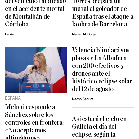
del vehículo implicado
Torres prepara un
en el accidente mortal
mural al goleador de
de Montalbán de
España tras el ataque a
Córdoba
la obra de Barcelona
La Voz
Marian M. Borja
Valencia blindará sus
playas y La Albufera
con 200 efectivos y
drones ante el
histórico eclipse solar
del 12 de agosto
ESPAÑA
Nacho Segura
Meloni responde a
Sánchez sobre los
Así estará el cielo en
controles en frontera:
Galicia el día del
«No aceptamos
eclipse, según la
ultimátums»