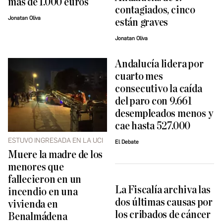
más de 1.000 euros
contagiados, cinco
Jonatan Oliva
están graves
Jonatan Oliva
Andalucía lidera por
cuarto mes
consecutivo la caída
del paro con 9.661
desempleados menos y
cae hasta 527.000
ESTUVO INGRESADA EN LA UCI
El Debate
Muere la madre de los
menores que
fallecieron en un
La Fiscalía archiva las
incendio en una
dos últimas causas por
vivienda en
los cribados de cáncer
Benalmádena