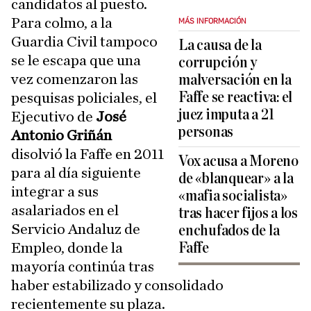
candidatos al puesto.
Para colmo, a la
MÁS INFORMACIÓN
Guardia Civil tampoco
La causa de la
se le escapa que una
corrupción y
vez comenzaron las
malversación en la
Faffe se reactiva: el
pesquisas policiales, el
juez imputa a 21
Ejecutivo de
José
personas
Antonio Griñán
disolvió la Faffe en 2011
Vox acusa a Moreno
para al día siguiente
de «blanquear» a la
integrar a sus
«mafia socialista»
asalariados en el
tras hacer fijos a los
Servicio Andaluz de
enchufados de la
Empleo, donde la
Faffe
mayoría continúa tras
haber estabilizado y consolidado
recientemente su plaza.