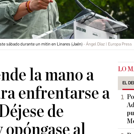
este sábado durante un mitin en Linares (Jaén)
Ángel Díaz | Europa Press
LO M
ende la mano a
EL DE
a enfrentarse a
Po
Ad
Déjese de
pu
Me
y opóngase al