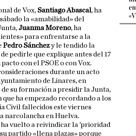
en
onal de Vox,
Santiago Abascal
, ha
«V
 sábado la «amabilidad» del
Junta,
Juanma Moreno
, ha
entes» para enfrentarse a la
e
Pedro Sánchez
y le tendido la
de pedirle que explique antes del 17
n pacto con el PSOE o con Vox.
consideraciones durante un acto
 Ayuntamiento de Linares, en
de su formación a presidir la Junta,
in que ha empezado recordando a los
a Civil fallecidos este viernes
a narcolancha en Huelva.
ha vuelto a reivindicar la 'prioridad
 su partido «llena plazas» porque