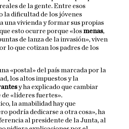
eales de la gente. Entre esos
a dificultad de los jóvenes
a una vivienda y formar sus propias
o que esto ocurre porque «los
menas
,
puntas de lanza de la invasión», viven
r lo que cotizan los padres de los
na «postal» del país marcada por la
ad, los altos impuestos y la
rantes
y ha explicado que cambiar
de «líderes fuertes».
co, la amabilidad hay que
ro podría dedicarse a otra cosa», ha
rencia al presidente de la Junta, al
o pidiera explicaciones por el