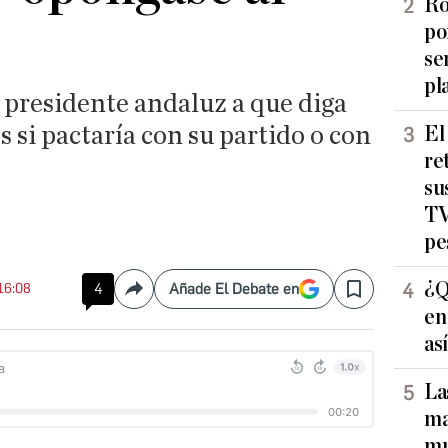
Ro
po
se
pl
al presidente andaluz a que diga
s si pactaría con su partido o con
El
re
su
TV
pe
¿Q
 16:08
4
Añade El Debate en
Compartir
Save
en
as
La
ma
mu