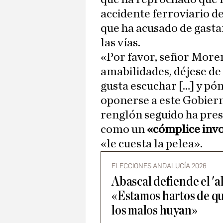
accidente ferroviario d
que ha acusado de gastar
las vías.
«Por favor, señor Moren
amabilidades, déjese de 
gusta escuchar […] y pó
oponerse a este Gobiern
renglón seguido ha pres
como un
«cómplice inv
«le cuesta la pelea».
ELECCIONES ANDALUCÍA 2026
Abascal defiende el 'al
«Estamos hartos de q
los malos huyan»