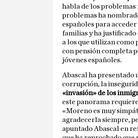
habla de los problemas r
problemas ha nombrado l
españoles para acceder 
familias y ha justificad
a los que utilizan como 
con pensión completa po
jóvenes españoles.
Abascal ha presentado u
corrupción, la insegurid
«invasión» de los inmig
este panorama requiere 
«Moreno es muy simpáti
agradecerla siempre, pe
apuntado Abascal en refe
que ha reprochado que n