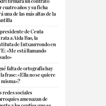
dri firmará un contrato
r cuatro años y su ficha
rá una de las más altas de la
antilla
 presidente de Ceuta
trata a Aida Bao, la
stituta de Intxaurrondo en
E: «Me está llamando
sado»
ué falta de ortografía hay
 la frase: «Ella no se quiere
í misma»?
s redes sociales
rroquíes amenazan de
erte a los ceutíes que se