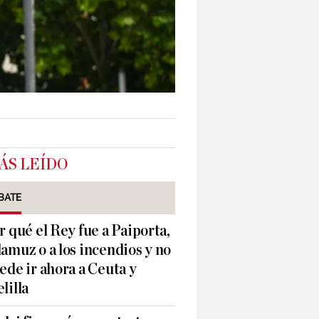
ÁS LEÍDO
BATE
r qué el Rey fue a Paiporta,
amuz o a los incendios y no
ede ir ahora a Ceuta y
lilla