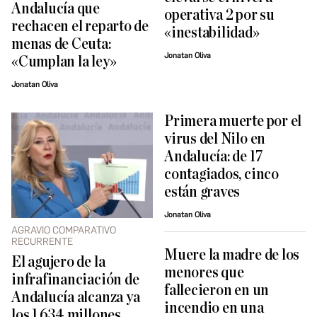
Andalucía que
operativa 2 por su
rechacen el reparto de
«inestabilidad»
menas de Ceuta:
Jonatan Oliva
«Cumplan la ley»
Jonatan Oliva
Primera muerte por el
virus del Nilo en
Andalucía: de 17
contagiados, cinco
están graves
Jonatan Oliva
AGRAVIO COMPARATIVO
RECURRENTE
Muere la madre de los
El agujero de la
menores que
infrafinanciación de
fallecieron en un
Andalucía alcanza ya
incendio en una
los 1.634 millones