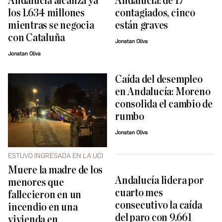
Andalucía alcanza ya
Andalucía: de 17
los 1.634 millones
contagiados, cinco
mientras se negocia
están graves
con Cataluña
Jonatan Oliva
Jonatan Oliva
Caída del desempleo
en Andalucía: Moreno
consolida el cambio de
rumbo
Jonatan Oliva
ESTUVO INGRESADA EN LA UCI
Muere la madre de los
Andalucía lidera por
menores que
cuarto mes
fallecieron en un
consecutivo la caída
incendio en una
del paro con 9.661
vivienda en