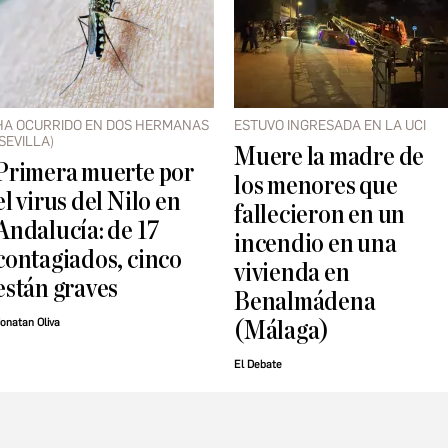
HA OCURRIDO EN DOS HERMANAS
ESTUVO INGRESADA EN LA UCI
(SEVILLA)
Muere la madre de
Primera muerte por
los menores que
el virus del Nilo en
fallecieron en un
Andalucía: de 17
incendio en una
contagiados, cinco
vivienda en
están graves
Benalmádena
onatan Oliva
(Málaga)
El Debate