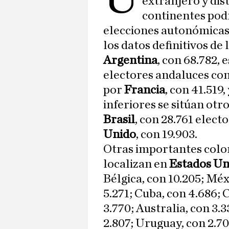
extranjero y dist
continentes podr
elecciones autonómicas 
los datos definitivos de 
Argentina
, con 68.782, 
electores andaluces con
por
Francia
, con 41.519,
inferiores se sitúan ot
Brasil
, con 28.761 elect
Unido
, con 19.903.
Otras importantes colon
localizan en
Estados Un
Bélgica, con 10.205; Méx
5.271; Cuba, con 4.686; 
3.770; Australia, con 3.3
2.807; Uruguay, con 2.7