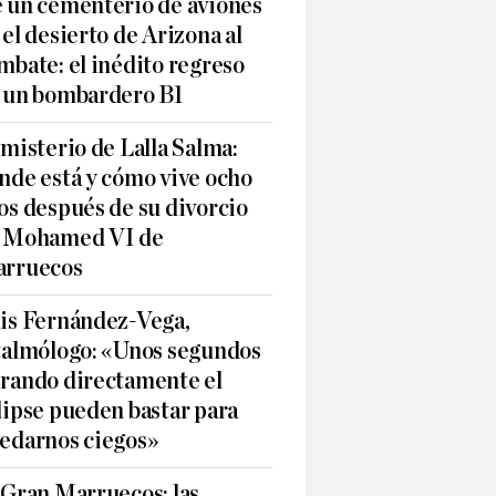
 un cementerio de aviones
 el desierto de Arizona al
mbate: el inédito regreso
 un bombardero B1
 misterio de Lalla Salma:
nde está y cómo vive ocho
os después de su divorcio
 Mohamed VI de
rruecos
is Fernández-Vega,
talmólogo: «Unos segundos
rando directamente el
lipse pueden bastar para
edarnos ciegos»
 Gran Marruecos: las