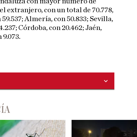
 andaluza con mayor número de
el extranjero, con un total de 70.778,
59.537; Almería, con 50.833; Sevilla,
4.237; Córdoba, con 20.462; Jaén,
 9.073.
ÍA