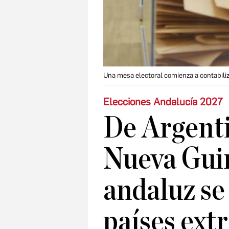
Una mesa electoral comienza a contabiliza
Elecciones Andalucía 2027
De Argent
Nueva Guin
andaluz se
países ext