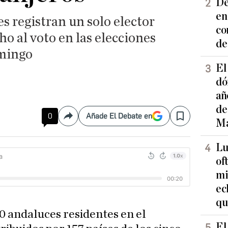
De
en
s registran un solo elector
co
ho al voto en las elecciones
de
omingo
El
dó
añ
de
0
Añade El Debate en
Compartir
Save
Ma
Lu
of
mi
ec
qu
70 andaluces residentes en el
El