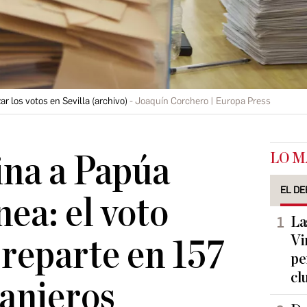
r los votos en Sevilla (archivo)
Joaquín Corchero | Europa Press
LO M
ina a Papúa
EL DE
ea: el voto
La
Vi
 reparte en 157
pe
cl
ranjeros