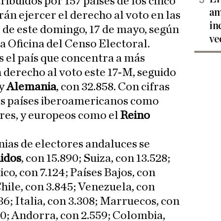
ribuidos por 157 países de los cinco
am
án ejercer el derecho al voto en las
in
de este domingo, 17 de mayo, según
ve
la Oficina del Censo Electoral.
es el país que concentra a más
 derecho al voto este 17-M, seguido
 y
Alemania
, con 32.858. Con cifras
ros países iberoamericanos como
ores, y europeos como el
Reino
ias de electores andaluces se
idos
, con 15.890; Suiza, con 13.528;
ico, con 7.124; Países Bajos, con
Chile, con 3.845; Venezuela, con
36; Italia, con 3.308; Marruecos, con
00; Andorra, con 2.559; Colombia,