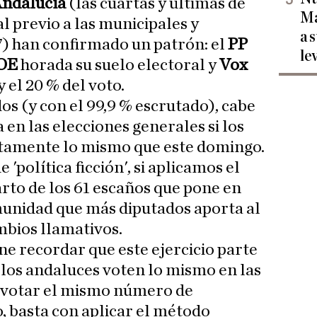
ndalucía
(las cuartas y últimas de
Ma
l previo a las municipales y
a 
7) han confirmado un patrón: el
PP
le
OE
horada su suelo electoral y
Vox
y el 20 % del voto.
dos (y con el 99,9 % escrutado), cabe
en las elecciones generales si los
tamente lo mismo que este domingo.
 'política ficción', si aplicamos el
rto de los 61 escaños que pone en
munidad que más diputados aporta al
mbios llamativos.
ne recordar que este ejercicio parte
los andaluces voten lo mismo en las
a votar el mismo número de
, basta con aplicar el método