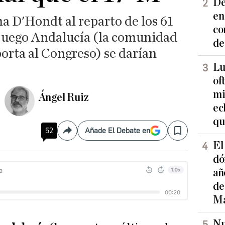
De
en
ma D'Hondt al reparto de los 61
co
juego Andalucía (la comunidad
de
orta al Congreso) se darían
Lu
of
mi
Ángel Ruiz
ec
qu
52
Añade El Debate en
Compartir
Save
El
dó
añ
de
Ma
Nu