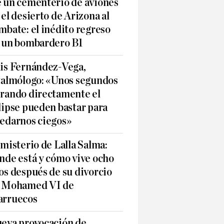
 un cementerio de aviones
 el desierto de Arizona al
mbate: el inédito regreso
 un bombardero B1
is Fernández-Vega,
talmólogo: «Unos segundos
rando directamente el
lipse pueden bastar para
edarnos ciegos»
 misterio de Lalla Salma:
nde está y cómo vive ocho
os después de su divorcio
 Mohamed VI de
rruecos
eva provocación de