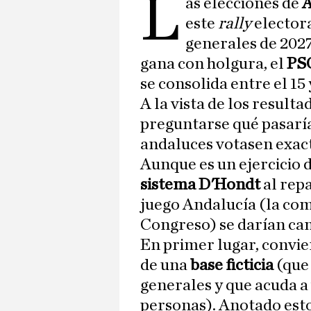
L
as elecciones de
A
este
rally
electora
generales de 202
gana con holgura, el
PS
se consolida entre el 15 
A la vista de los resulta
preguntarse qué pasaría 
andaluces votasen exac
Aunque es un ejercicio de
sistema D'Hondt
al repa
juego Andalucía (la co
Congreso) se darían ca
En primer lugar, convie
de una
base ficticia
(que 
generales y que acuda 
personas). Anotado esto