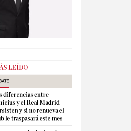
ÁS LEÍDO
BATE
s diferencias entre
nicius y el Real Madrid
rsisten y si no renueva el
ub le traspasará este mes