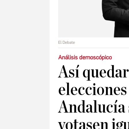
El Debate
Análisis demoscópico
Así quedar
elecciones
Andalucía 
votasen ig