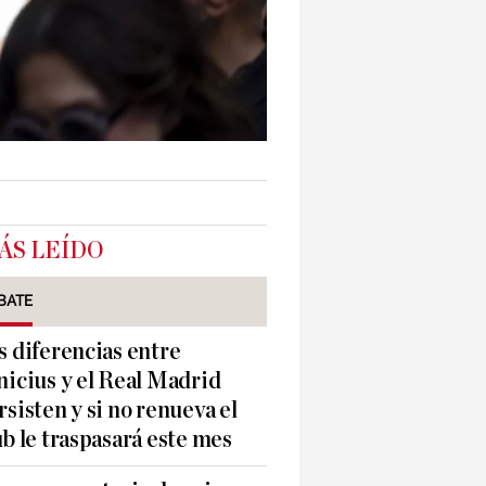
ÁS LEÍDO
BATE
s diferencias entre
nicius y el Real Madrid
rsisten y si no renueva el
ub le traspasará este mes