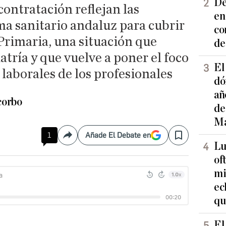
De
contratación reflejan las
en
ema sanitario andaluz para cubrir
co
Primaria, una situación que
de
atría y que vuelve a poner el foco
El
 laborales de los profesionales
dó
añ
corbo
de
Ma
1
Añade El Debate en
Compartir
Save
Lu
of
mi
ec
qu
El