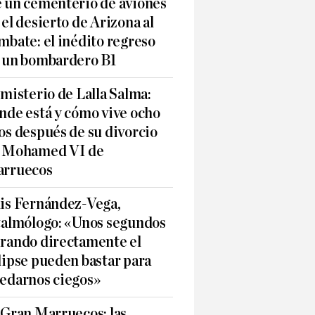
 un cementerio de aviones
 el desierto de Arizona al
mbate: el inédito regreso
 un bombardero B1
 misterio de Lalla Salma:
nde está y cómo vive ocho
os después de su divorcio
 Mohamed VI de
rruecos
is Fernández-Vega,
talmólogo: «Unos segundos
rando directamente el
lipse pueden bastar para
edarnos ciegos»
 Gran Marruecos: las