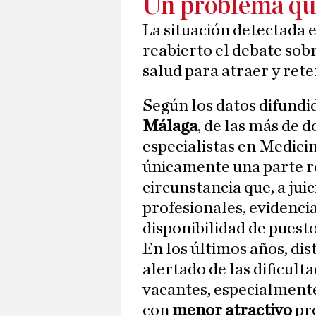
Un problema que
La situación detectada 
reabierto el debate sobr
salud para atraer y ret
Según los datos difundi
Málaga
, de las más de 
especialistas en Medici
únicamente una parte r
circunstancia que, a jui
profesionales, evidencia
disponibilidad de puesto
En los últimos años, d
alertado de las dificul
vacantes, especialment
con
menor atractivo
pr