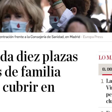
ntración frente a la Consejería de Sanidad, en Madrid
Europa Press
da diez plazas
LO M
 de familia
EL DE
La
 cubrir en
Vi
pe
cl