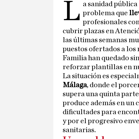
L
a sanidad pública
problema que
lle
profesionales com
cubrir plazas en Atenci
las últimas semanas mue
puestos ofertados a los
Familia han quedado sin
reforzar plantillas en 
La situación es especia
Málaga
, donde el porce
supera una quinta parte
produce además en un c
dificultades para enco
y por el progresivo enve
sanitarias.