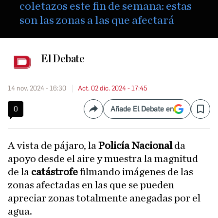
coletazos este fin de semana: estas
son las zonas a las que afectará
El Debate
14 nov. 2024 - 16:30
Act. 02 dic. 2024 - 17:45
0
Añade El Debate en
Compartir
Save
A vista de pájaro, la
Policía Nacional
da
apoyo desde el aire y muestra la magnitud
de la
catástrofe
filmando imágenes de las
zonas afectadas en las que se pueden
apreciar zonas totalmente anegadas por el
agua.