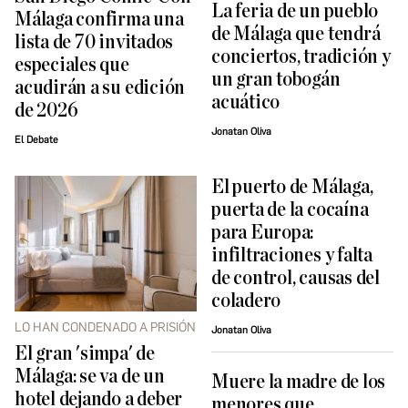
La feria de un pueblo
Málaga confirma una
de Málaga que tendrá
lista de 70 invitados
conciertos, tradición y
especiales que
un gran tobogán
acudirán a su edición
acuático
de 2026
Jonatan Oliva
El Debate
El puerto de Málaga,
puerta de la cocaína
para Europa:
infiltraciones y falta
de control, causas del
coladero
LO HAN CONDENADO A PRISIÓN
Jonatan Oliva
El gran 'simpa' de
Málaga: se va de un
Muere la madre de los
hotel dejando a deber
menores que