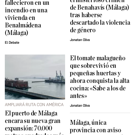
el misterioso crimen
fallecieron en un
de Benahavís (Málaga)
incendio en una
tras haberse
vivienda en
descartado la violencia
Benalmádena
de género
(Málaga)
Jonatan Oliva
El Debate
El tomate malagueño
que sobrevivió en
pequeñas huertas y
ahora conquista la alta
cocina: «Sabe a los de
antes»
AMPLIARÁ RUTA CON AMÉRICA
Jonatan Oliva
El puerto de Málaga
encara su nueva gran
Málaga, única
expansión: 70.000
provincia con aviso