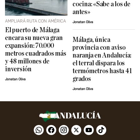
cocina: «Sabe a los de
antes»
AMPLIARÁ RUTA CON AMÉRICA
Jonatan Oliva
El puerto de Málaga
encara su nueva gran
Málaga, única
expansión: 70.000
provincia con aviso
metros cuadrados más
naranja en Andalucía:
y 48 millones de
el terral dispara los
inversión
termómetros hasta 41
grados
Jonatan Oliva
Jonatan Oliva