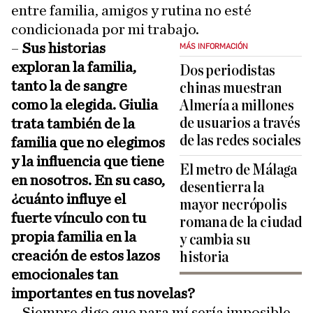
entre familia, amigos y rutina no esté
condicionada por mi trabajo.
–
Sus historias
MÁS INFORMACIÓN
exploran la familia,
Dos periodistas
tanto la de sangre
chinas muestran
como la elegida. Giulia
Almería a millones
de usuarios a través
trata también de la
de las redes sociales
familia que no elegimos
y la influencia que tiene
El metro de Málaga
en nosotros. En su caso,
desentierra la
¿cuánto influye el
mayor necrópolis
fuerte vínculo con tu
romana de la ciudad
propia familia en la
y cambia su
creación de estos lazos
historia
emocionales tan
importantes en tus novelas?
– Siempre digo que para mí sería imposible