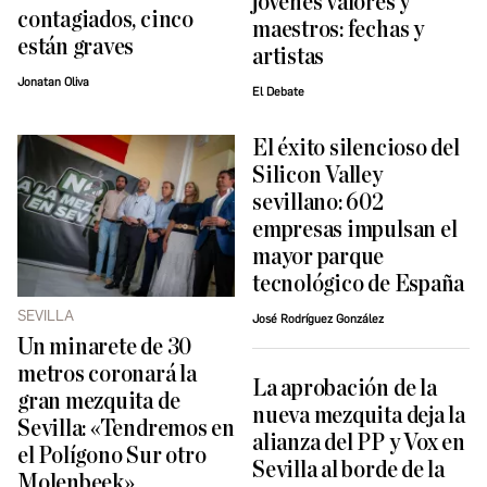
jóvenes valores y
contagiados, cinco
maestros: fechas y
están graves
artistas
Jonatan Oliva
El Debate
El éxito silencioso del
Silicon Valley
sevillano: 602
empresas impulsan el
mayor parque
tecnológico de España
SEVILLA
José Rodríguez González
Un minarete de 30
metros coronará la
La aprobación de la
gran mezquita de
nueva mezquita deja la
Sevilla: «Tendremos en
alianza del PP y Vox en
el Polígono Sur otro
Sevilla al borde de la
Molenbeek»