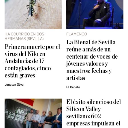
HA OCURRIDO EN DOS
FLAMENCO
HERMANAS (SEVILLA)
La Bienal de Sevilla
Primera muerte por el
reúne a más de un
virus del Nilo en
centenar de voces de
Andalucía: de 17
jóvenes valores y
contagiados, cinco
maestros: fechas y
están graves
artistas
Jonatan Oliva
El Debate
El éxito silencioso del
Silicon Valley
sevillano: 602
empresas impulsan el