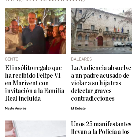
GENTE
BALEARES
El insólito regalo que
La Audiencia absuelve
ha recibido Felipe VI
a un padre acusado de
en Marivent con
violar a su hija tras
invitación a la Familia
detectar graves
Real incluida
contradicciones
Mayte Amorós
El Debate
Unos 25 manifestantes
llevan a la Policía a los