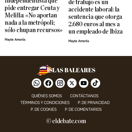
independentista que
de trabajo es un
pide entregar Ceuta y
accidente laboral: la
Melilla: «No aportan
sentencia que otorga
nada a la metrópoli;
2.680 euros al mes a
sólo chupan recursos»
un empleado de Ibiza
Mayte Amorós
Mayte Amorós
QUIÉNES SOMOS
CONTÁCTANOS
TÉRMINOS Y CONDICIONES
P. DE PRIVACIDAD
P. DE COOKIES
P. DE COMENTARIOS
© eldebate.com