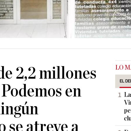
LO M
de 2,2 millones
EL DE
 Podemos en
La
Vi
ningún
pe
cl
o se atreve a