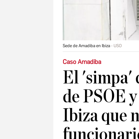
Sede de Amadiba en Ibiza
USO
Caso Amadiba
El 'simpa' 
de PSOE y
Ibiza que 
funcionari