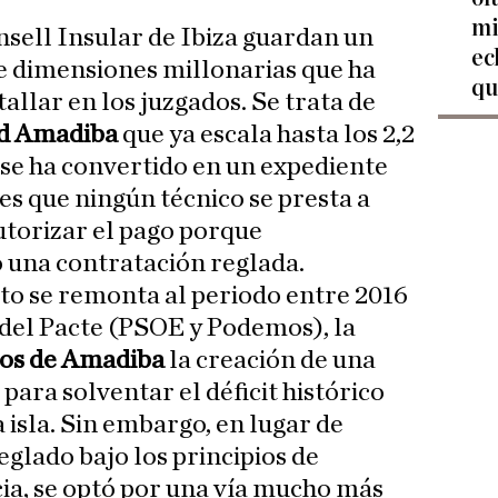
mi
nsell Insular de Ibiza guardan un
ec
e dimensiones millonarias que ha
qu
allar en los juzgados. Se trata de
ad Amadiba
que ya escala hasta los 2,2
 se ha convertido en un expediente
es que ningún técnico se presta a
utorizar el pago porque
una contratación reglada.
rto se remonta al periodo entre 2016
o del Pacte (PSOE y Podemos), la
os de Amadiba
la creación de una
 para solventar el déficit histórico
a isla. Sin embargo, en lugar de
eglado bajo los principios de
ia, se optó por una vía mucho más