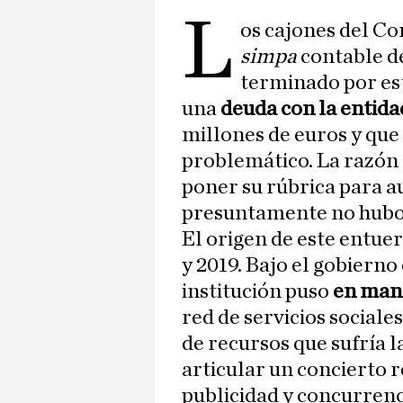
L
os cajones del Co
simpa
contable d
terminado por est
una
deuda con la entid
millones de euros y que
problemático. La razón 
poner su rúbrica para a
presuntamente no hubo 
El origen de este entue
y 2019. Bajo el gobiern
institución puso
en man
red de servicios sociales
de recursos que sufría l
articular un concierto r
publicidad y concurrenc