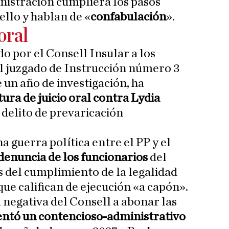
istración cumpliera los pasos
ello y hablan de «
confabulación
».
oral
o por el Consell Insular a los
el juzgado de Instrucción número 3
e un año de investigación, ha
tura de juicio oral contra Lydia
delito de
prevaricación
a guerra política entre el PP y el
denuncia de los funcionarios
del
s del cumplimiento de la legalidad
ue califican de ejecución «a capón».
 negativa del Consell a abonar las
ntó un contencioso-administrativo