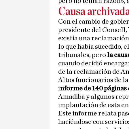
pero no tenían razón», 
Causa archivad
Con el cambio de gobier
presidente del Consell,
existía una reclamación
lo que había sucedido, e
tribunales, pero
la caus
cuando decidió encargar
de la reclamación de A
Altos funcionarios de l
i
nforme de 140 páginas
Amadiba y algunos repr
implantación de esta enti
Este informe relata pas
haciéndose con servicios