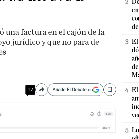
De
en
co
de
ó una factura en el cajón de la
oyo jurídico y que no para de
El
dó
es
añ
de
Ma
El
12
Añade El Debate en
Compartir
Save
am
in
ve
Lu
of