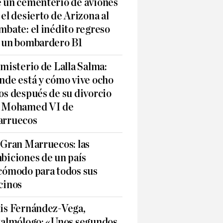
 un cementerio de aviones
 el desierto de Arizona al
mbate: el inédito regreso
 un bombardero B1
 misterio de Lalla Salma:
nde está y cómo vive ocho
os después de su divorcio
 Mohamed VI de
rruecos
 Gran Marruecos: las
biciones de un país
cómodo para todos sus
cinos
is Fernández-Vega,
talmólogo: «Unos segundos