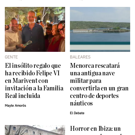
GENTE
BALEARES
El insólito regalo que
Menorca rescatará
ha recibido Felipe VI
una antigua nave
en Marivent con
militar para
invitación a la Familia
convertirla en un gran
Real incluida
centro de deportes
náuticos
Mayte Amorós
El Debate
Horror en Ibiza: un