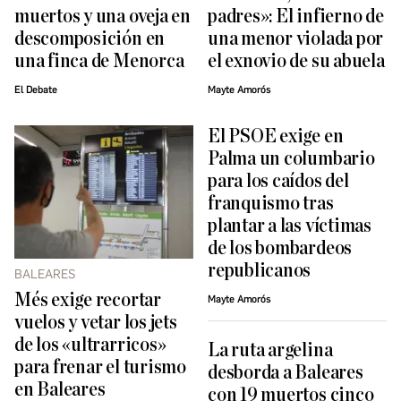
muertos y una oveja en
padres»: El infierno de
descomposición en
una menor violada por
una finca de Menorca
el exnovio de su abuela
El Debate
Mayte Amorós
El PSOE exige en
Palma un columbario
para los caídos del
franquismo tras
plantar a las víctimas
de los bombardeos
republicanos
BALEARES
Més exige recortar
Mayte Amorós
vuelos y vetar los jets
de los «ultrarricos»
La ruta argelina
para frenar el turismo
desborda a Baleares
en Baleares
con 19 muertos cinco