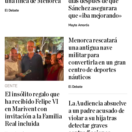
una finca de Menorca
días después de que
Sánchez asegurara
El Debate
que «iba mejorando»
Mayte Amorós
Menorca rescatará
una antigua nave
militar para
convertirla en un gran
centro de deportes
náuticos
GENTE
El Debate
El insólito regalo que
ha recibido Felipe VI
La Audiencia absuelve
en Marivent con
a un padre acusado de
invitación a la Familia
violar a su hija tras
Real incluida
detectar graves