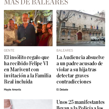
MÁS DE BALEARES
GENTE
BALEARES
El insólito regalo que
La Audiencia absuelve
ha recibido Felipe VI
a un padre acusado de
en Marivent con
violar a su hija tras
invitación a la Familia
detectar graves
Real incluida
contradicciones
Mayte Amorós
El Debate
Unos 25 manifestantes
llevan a la Policía a los