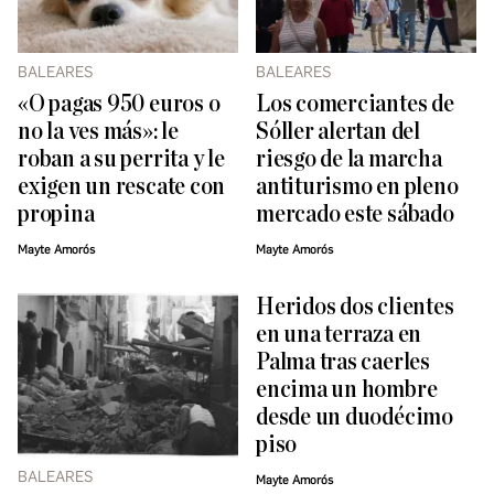
BALEARES
BALEARES
«O pagas 950 euros o
Los comerciantes de
no la ves más»: le
Sóller alertan del
roban a su perrita y le
riesgo de la marcha
exigen un rescate con
antiturismo en pleno
propina
mercado este sábado
Mayte Amorós
Mayte Amorós
Heridos dos clientes
en una terraza en
Palma tras caerles
encima un hombre
desde un duodécimo
piso
BALEARES
Mayte Amorós