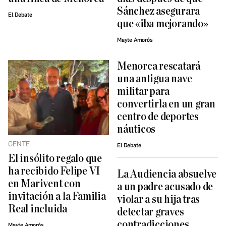
Sánchez asegurara
El Debate
que «iba mejorando»
Mayte Amorós
Menorca rescatará
una antigua nave
militar para
convertirla en un gran
centro de deportes
náuticos
GENTE
El Debate
El insólito regalo que
ha recibido Felipe VI
La Audiencia absuelve
en Marivent con
a un padre acusado de
invitación a la Familia
violar a su hija tras
Real incluida
detectar graves
contradicciones
Mayte Amorós