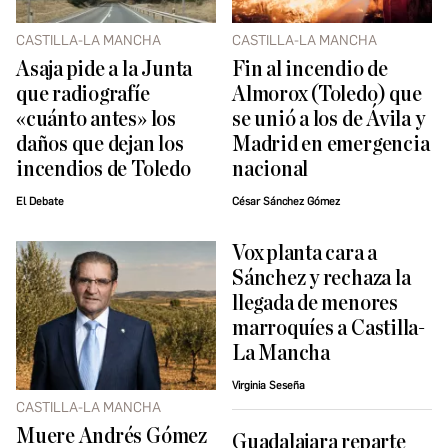
CASTILLA-LA MANCHA
CASTILLA-LA MANCHA
Asaja pide a la Junta
Fin al incendio de
que radiografíe
Almorox (Toledo) que
«cuánto antes» los
se unió a los de Ávila y
daños que dejan los
Madrid en emergencia
incendios de Toledo
nacional
El Debate
César Sánchez Gómez
Vox planta cara a
Sánchez y rechaza la
llegada de menores
marroquíes a Castilla-
La Mancha
Virginia Seseña
CASTILLA-LA MANCHA
Muere Andrés Gómez
Guadalajara reparte