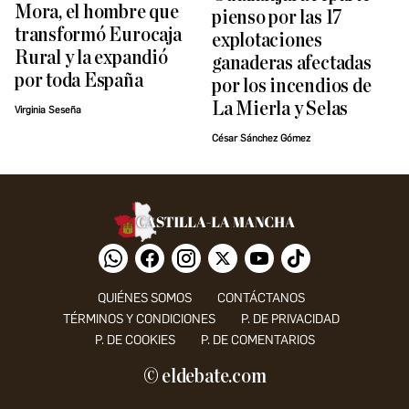
Mora, el hombre que
pienso por las 17
transformó Eurocaja
explotaciones
Rural y la expandió
ganaderas afectadas
por toda España
por los incendios de
La Mierla y Selas
Virginia Seseña
César Sánchez Gómez
QUIÉNES SOMOS
CONTÁCTANOS
TÉRMINOS Y CONDICIONES
P. DE PRIVACIDAD
P. DE COOKIES
P. DE COMENTARIOS
© eldebate.com