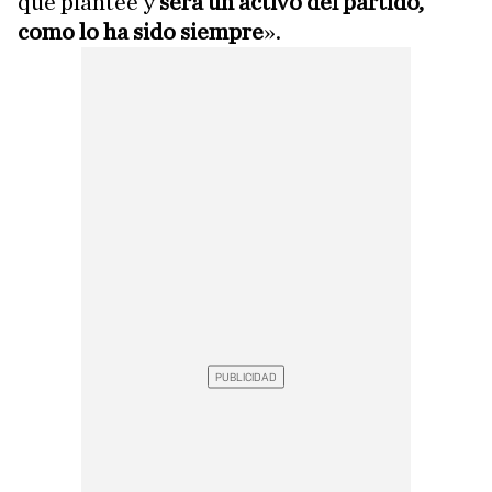
que plantee y
será un activo del partido,
como lo ha sido siempre
».