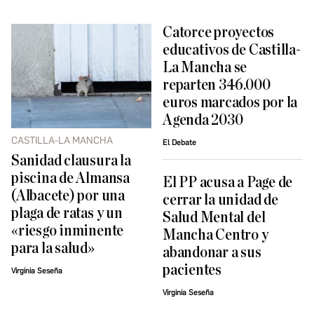
Catorce proyectos
educativos de Castilla-
La Mancha se
reparten 346.000
euros marcados por la
Agenda 2030
CASTILLA-LA MANCHA
El Debate
Sanidad clausura la
piscina de Almansa
El PP acusa a Page de
(Albacete) por una
cerrar la unidad de
plaga de ratas y un
Salud Mental del
«riesgo inminente
Mancha Centro y
para la salud»
abandonar a sus
pacientes
Virginia Seseña
Virginia Seseña