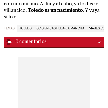
con uno mismo. Al fin y al cabo, ya lo dice el
villancico:
Toledo es un nacimiento
. Y vaya
si lo es.
TEMAS
TOLEDO
OCIO EN CASTILLA-LA MANCHA
VIAJES CON
0
comentarios