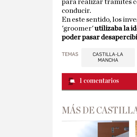
para realizar trámites 
conducir.
En este sentido, los inv
'groomer'
utilizaba la 
poder pasar desapercib
TEMAS
CASTILLA-LA
MANCHA
1
comentarios
MÁS DE CASTILL