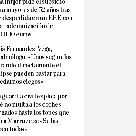
a mujer pide el subsidio
ra mayores de 52 años tras
r despedida en un ERE con
a indemnización de
0.000 euros
is Fernández-Vega,
talmólogo: «Unos segundos
rando directamente el
lipse pueden bastar para
edarnos ciegos»
 guardia civil explica por
é no multa a los coches
rgados hasta los topes que
n a Marruecos: «Se las
ben todas»