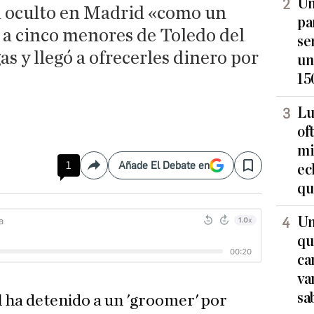
Un
ía oculto en Madrid «como un
pa
a cinco menores de Toledo del
se
 y llegó a ofrecerles dinero por
un
15
Lu
of
mi
1
Añade El Debate en
ec
Compartir
Save
qu
Un
qu
ca
va
sa
l ha detenido a un 'groomer' por