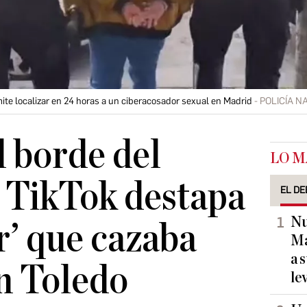
ite localizar en 24 horas a un ciberacosador sexual en Madrid
POLICÍA N
l borde del
LO M
n TikTok destapa
EL DE
Nu
r’ que cazaba
Ma
a 
n Toledo
le