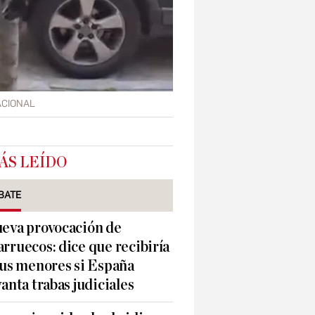
ACIONAL
ÁS LEÍDO
BATE
eva provocación de
rruecos: dice que recibiría
sus menores si España
vanta trabas judiciales