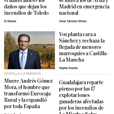
«cuánto antes» los
se unió a los de Ávila y
daños que dejan los
Madrid en emergencia
incendios de Toledo
nacional
El Debate
César Sánchez Gómez
Vox planta cara a
Sánchez y rechaza la
llegada de menores
marroquíes a Castilla-
La Mancha
Virginia Seseña
CASTILLA-LA MANCHA
Muere Andrés Gómez
Guadalajara reparte
Mora, el hombre que
pienso por las 17
transformó Eurocaja
explotaciones
Rural y la expandió
ganaderas afectadas
por toda España
por los incendios de