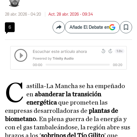
28 abr. 2026 - 04:20
Act. 28 abr. 2026 - 09:34
6
Añade El Debate en
Compartir
Save
C
astilla-La Mancha se ha empeñado
en
abanderar la transición
energética
que prometen las
empresas desarrolladoras de
plantas de
biometano
. En plena guerra de la energía y
con el gas tambaleándose, la región abre sus
brazos a los '
sobrinos del Tío Gilito
’ que,