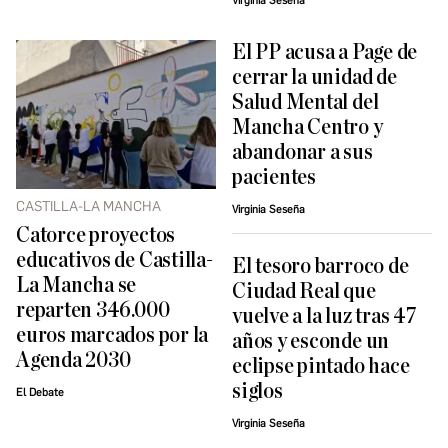
Virginia Seseña
El PP acusa a Page de
cerrar la unidad de
Salud Mental del
Mancha Centro y
abandonar a sus
pacientes
CASTILLA-LA MANCHA
Virginia Seseña
Catorce proyectos
educativos de Castilla-
El tesoro barroco de
La Mancha se
Ciudad Real que
reparten 346.000
vuelve a la luz tras 47
euros marcados por la
años y esconde un
Agenda 2030
eclipse pintado hace
siglos
El Debate
Virginia Seseña