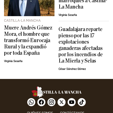
marroquíes a Castilla-
La Mancha
Virginia Seseña
CASTILLA-LA MANCHA
Muere Andrés Gómez
Guadalajara reparte
Mora, el hombre que
pienso por las 17
transformó Eurocaja
explotaciones
Rural y la expandió
ganaderas afectadas
por toda España
por los incendios de
La Mierla y Selas
Virginia Seseña
César Sánchez Gómez