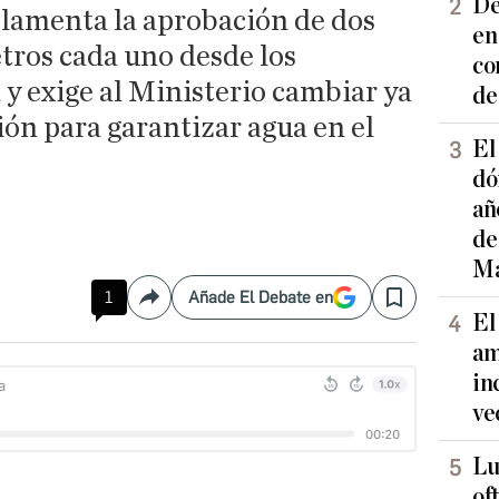
De
 lamenta la aprobación de dos
en
tros cada uno desde los
co
y exige al Ministerio cambiar ya
de
ción para garantizar agua en el
El
dó
añ
de
Ma
1
Añade El Debate en
Compartir
Save
El
am
in
ve
Lu
of