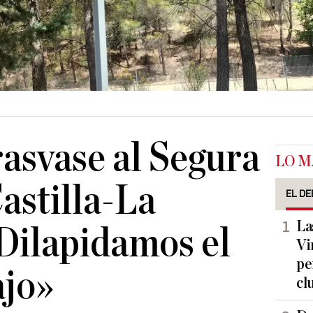
rasvase al Segura
LO M
astilla-La
EL DE
La
Dilapidamos el
Vi
pe
ajo»
cl