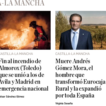
A-LA MANCHA
CASTILLA-LA MANCHA
CASTILLA-LA MANCHA
Fin al incendio de
Muere Andrés
Almorox (Toledo)
Gómez Mora, el
que se unió a los de
hombre que
Ávila y Madrid en
transformó Eurocaja
emergencia nacional
Rural y la expandió
por toda España
ésar Sánchez Gómez
Virginia Seseña