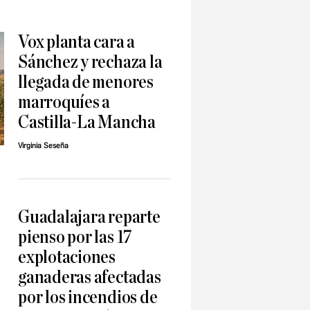
Vox planta cara a
Sánchez y rechaza la
llegada de menores
marroquíes a
Castilla-La Mancha
Virginia Seseña
Guadalajara reparte
pienso por las 17
explotaciones
ganaderas afectadas
por los incendios de