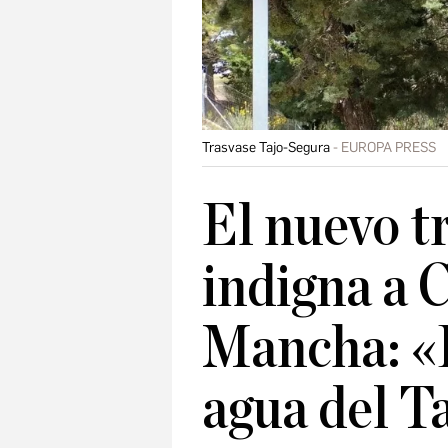
Trasvase Tajo-Segura
EUROPA PRESS
El nuevo t
indigna a C
Mancha: «
agua del T