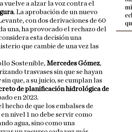
 vuelve a alzar la voz contra el
mi
egura
. La aprobación de un nuevo
ec
Levante, con dos derivaciones de 60
qu
a una, ha provocado el rechazo del
considera esta decisión una
nisterio que cambie de una vez las
llo Sostenible,
Mercedes Gómez
,
orizando trasvases sin que se hayan
sin que, a su juicio, se cumplan las
reto de planificación hidrológica de
ado en 2023.
l hecho de que los embalses de
en nivel 1 no debe servir como
ando agua, sino como una
rvar un recurso cada vez más