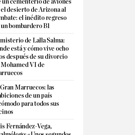
 un cementerio de aviones
 el desierto de Arizona al
mbate: el inédito regreso
 un bombardero B1
 misterio de Lalla Salma:
nde está y cómo vive ocho
os después de su divorcio
 Mohamed VI de
rruecos
 Gran Marruecos: las
biciones de un país
cómodo para todos sus
cinos
is Fernández-Vega,
talmólogo: «Unos segundos