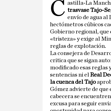
C
astilla-La Mancha
trasvase Tajo-S
envío de agua al 
hectómetros cúbicos cad
Gobierno regional, que 
«tristeza» y exige al Mi
reglas de explotación.
La consejera de Desarro
critica que se sigan aut
modificado esas reglas y 
sentencias ni el
Real Dec
la cuenca del Tajo
aprob
Gómez advierte de que e
cabecera se encuentren 
excusa para seguir envi
oportunidad para conse