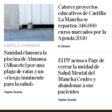
Catorce proyectos
educativos de Castilla-
La Mancha se
reparten 346.000
euros marcados por la
Agenda 2030
CASTILLA-LA MANCHA
El Debate
Sanidad clausura la
piscina de Almansa
El PP acusa a Page de
(Albacete) por una
cerrar la unidad de
plaga de ratas y un
Salud Mental del
«riesgo inminente
Mancha Centro y
para la salud»
abandonar a sus
pacientes
Virginia Seseña
Virginia Seseña