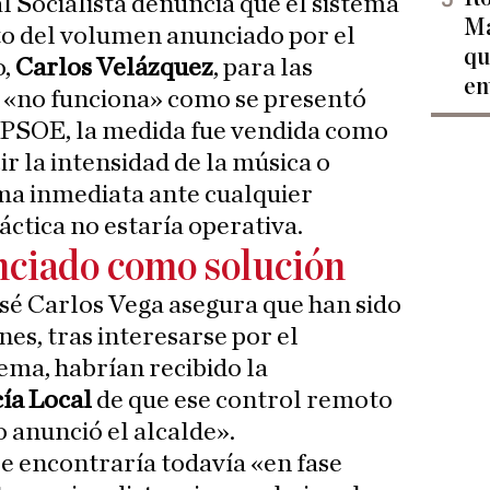
l Socialista denuncia que el sistema
Ma
o del volumen anunciado por el
qu
o,
Carlos Velázquez
, para las
en
a
«no funciona» como se presentó
 PSOE, la medida fue vendida como
r la intensidad de la música o
ma inmediata ante cualquier
ráctica no estaría operativa.
nciado como solución
osé Carlos Vega asegura que han sido
nes, tras interesarse por el
ema, habrían recibido la
cía Local
de que ese control remoto
 anunció el alcalde».
se encontraría todavía «en fase