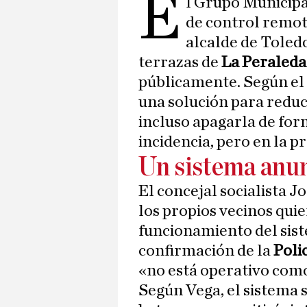
E
l Grupo Municipa
de control remot
alcalde de Toled
terrazas de
La Peraled
públicamente. Según el
una solución para reduci
incluso apagarla de for
incidencia, pero en la p
Un sistema anu
El concejal socialista J
los propios vecinos quie
funcionamiento del sist
confirmación de la
Poli
«no está operativo como
Según Vega, el sistema 