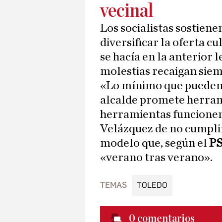
vecinal
Los socialistas sostien
diversificar la oferta c
se hacía en la anterior l
molestias recaigan sie
«Lo mínimo que pueden ex
alcalde promete herrami
herramientas funcionen
Velázquez de no cumplir
modelo que, según el
P
«verano tras verano».
TEMAS
TOLEDO
0
comentarios