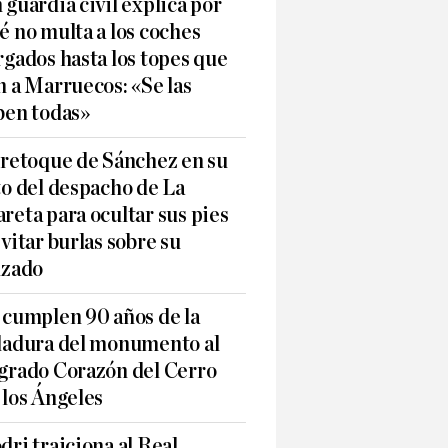
 guardia civil explica por
é no multa a los coches
rgados hasta los topes que
n a Marruecos: «Se las
ben todas»
 retoque de Sánchez en su
to del despacho de La
reta para ocultar sus pies
evitar burlas sobre su
lzado
 cumplen 90 años de la
ladura del monumento al
grado Corazón del Cerro
 los Ángeles
dri traiciona al Real