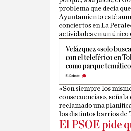
porque, a su juicio, el 
problema que decía quer
Ayuntamiento esté aum
conciertos en La Peral
actividades en un único 
Velázquez «solo busca
con el teleférico en T
como parque temático
El Debate
«Son siempre los mismo
consecuencias», señala e
reclamado una planifica
los distintos barrios de
El PSOE pide qu