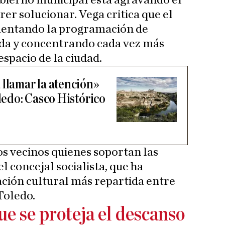
Gobierno municipal está agravando el
er solucionar. Vega critica que el
entando la programación de
eda y concentrando cada vez más
espacio de la ciudad.
 llamar la atención»
oledo: Casco Histórico
s vecinos quienes soportan las
l concejal socialista, que ha
ción cultural más repartida entre
 Toledo.
e se proteja el descanso