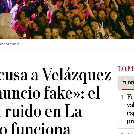
ummerland
LO M
cusa a Velázquez
EL DE
uncio fake»: el
Fe
va
l ruido en La
es
pr
o funciona