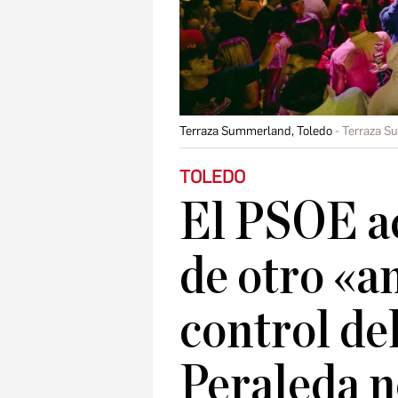
Terraza Summerland, Toledo
Terraza S
TOLEDO
El PSOE a
de otro «an
control de
Peraleda n