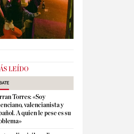
ÁS LEÍDO
BATE
rran Torres: «Soy
lenciano, valencianista y
pañol. A quien le pese es su
oblema»