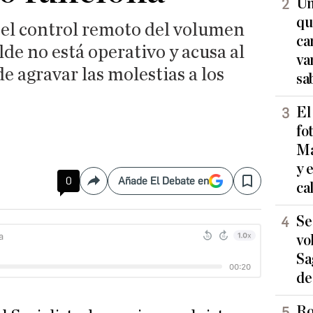
Un
qu
el control remoto del volumen
ca
lde no está operativo y acusa al
va
 agravar las molestias a los
sa
El
fo
Ma
y 
0
Añade El Debate en
ca
Compartir
Save
Se
vo
Sa
de
Ro