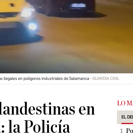
ras ilegales en polígonos industriales de Salamanca
GUARDIA CIVIL
LO M
landestinas en
EL DE
 la Policía
Po