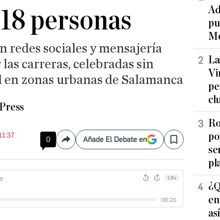
Ad
 18 personas
pu
Me
n redes sociales y mensajería
La
las carreras, celebradas sin
Vi
d en zonas urbanas de Salamanca
pe
cl
Press
Ro
po
 11:37
0
Añade El Debate en
Compartir
Save
se
pl
¿Q
en
as