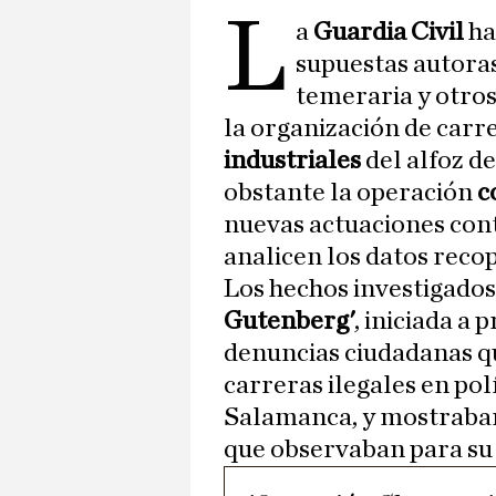
L
a
Guardia Civil
ha
supuestas autoras
temeraria y otros
la organización de carre
industriales
del alfoz d
obstante la operación
c
nuevas actuaciones cont
analicen los datos recop
Los hechos investigado
Gutenberg'
, iniciada a 
denuncias ciudadanas qu
carreras ilegales en pol
Salamanca, y mostraban
que observaban para su