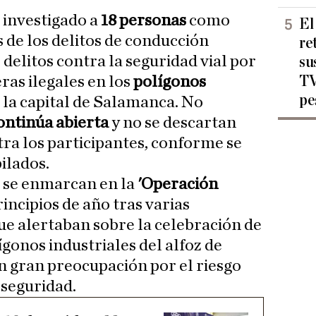
 investigado a
18 personas
como
El
 de los delitos de conducción
re
 delitos contra la seguridad vial por
su
TV
ras ilegales en los
polígonos
pe
e la capital de Salamanca. No
ontinúa abierta
y no se descartan
ra los participantes, conforme se
ilados.
s se enmarcan en la
'Operación
principios de año tras varias
e alertaban sobre la celebración de
ígonos industriales del alfoz de
 gran preocupación por el riesgo
 seguridad.