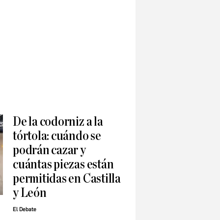
De la codorniz a la
tórtola: cuándo se
podrán cazar y
cuántas piezas están
permitidas en Castilla
y León
El Debate