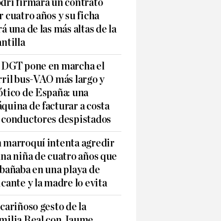
dri firmará un contrato
r cuatro años y su ficha
rá una de las más altas de la
antilla
 DGT pone en marcha el
rril bus-VAO más largo y
ótico de España: una
quina de facturar a costa
 conductores despistados
 marroquí intenta agredir
una niña de cuatro años que
 bañaba en una playa de
icante y la madre lo evita
 cariñoso gesto de la
milia Real con Jaume