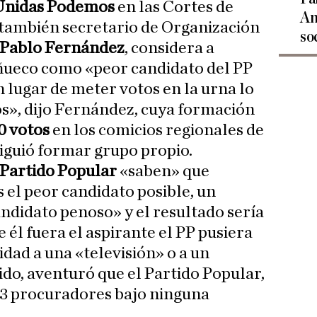
Unidas Podemos
en las Cortes de
An
también secretario de Organización
so
Pablo Fernández
, considera a
ueco como «peor candidato del PP
lugar de meter votos en la urna lo
s», dijo Fernández, cuya formación
0 votos
en los comicios regionales de
siguió formar grupo propio.
Partido Popular
«saben» que
el peor candidato posible, un
andidato penoso» y el resultado sería
e él fuera el aspirante el PP pusiera
dad a una «televisión» o a un
ido, aventuró que el Partido Popular,
-33 procuradores bajo ninguna