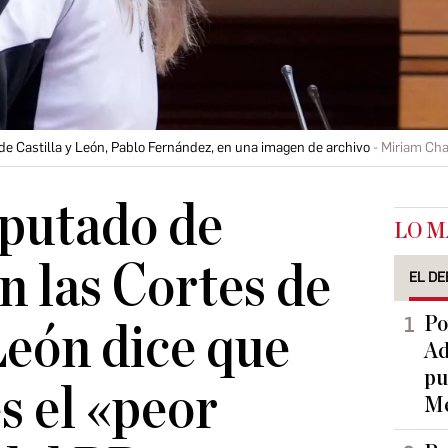
de Castilla y León, Pablo Fernández, en una imagen de archivo
Miriam Cha
iputado de
LO M
 las Cortes de
EL DE
Po
León dice que
Ad
pu
 el «peor
Me