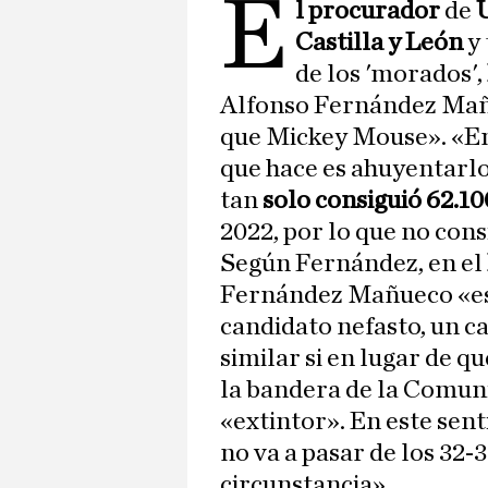
E
l
procurador
de
Castilla y León
y 
de los 'morados',
Alfonso Fernández Mañ
que Mickey Mouse». «En 
que hace es ahuyentarlo
tan
solo consiguió 62.10
2022, por lo que no con
Según Fernández, en el
Fernández Mañueco «es 
candidato nefasto, un c
similar si en lugar de qu
la bandera de la Comuni
«extintor». En este sent
no va a pasar de los 32
circunstancia».