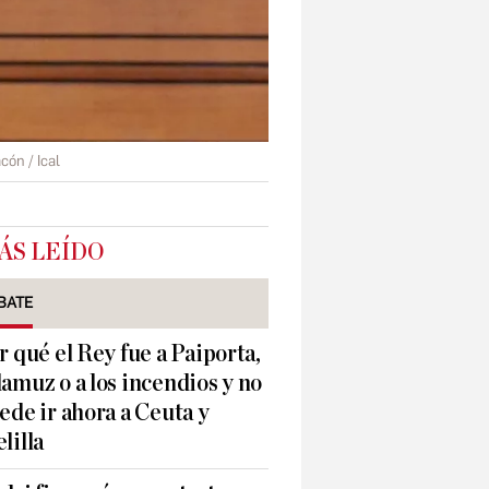
cón / Ical
ÁS LEÍDO
BATE
r qué el Rey fue a Paiporta,
amuz o a los incendios y no
ede ir ahora a Ceuta y
lilla