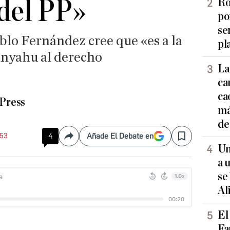
del PP»
Ro
po
se
blo Fernández cree que «es a la
pl
anyahu al derecho
La
ca
ca
Press
má
de
:53
4
Añade El Debate en
Compartir
Save
Un
a 
se
Al
El
Fa