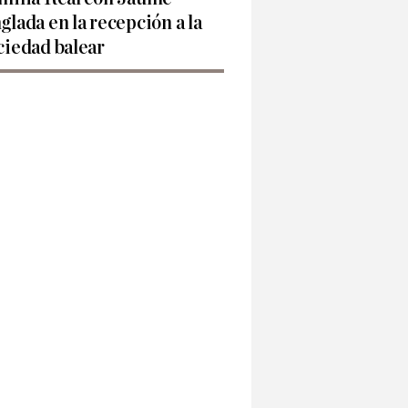
glada en la recepción a la
ciedad balear