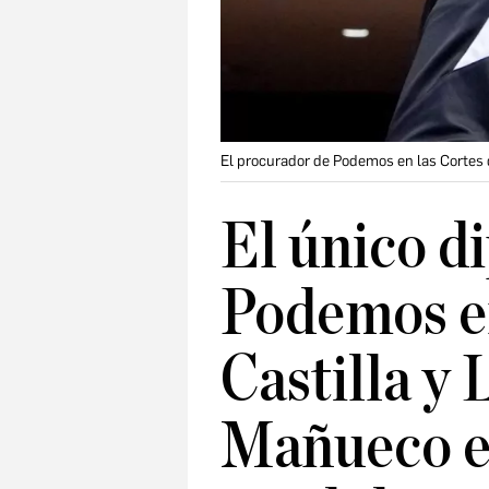
El procurador de Podemos en las Cortes 
El único d
Podemos en
Castilla y 
Mañueco es