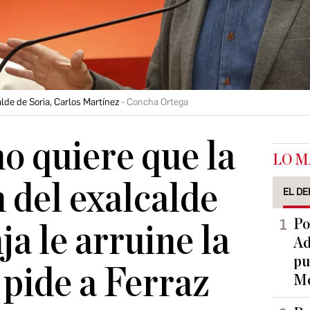
alde de Soria, Carlos Martínez
Concha Ortega
o quiere que la
LO M
 del exalcalde
EL DE
Po
a le arruine la
Ad
pu
pide a Ferraz
Me