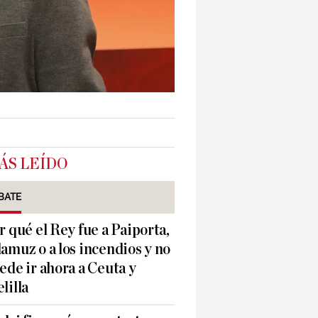
ÁS LEÍDO
BATE
r qué el Rey fue a Paiporta,
amuz o a los incendios y no
ede ir ahora a Ceuta y
lilla