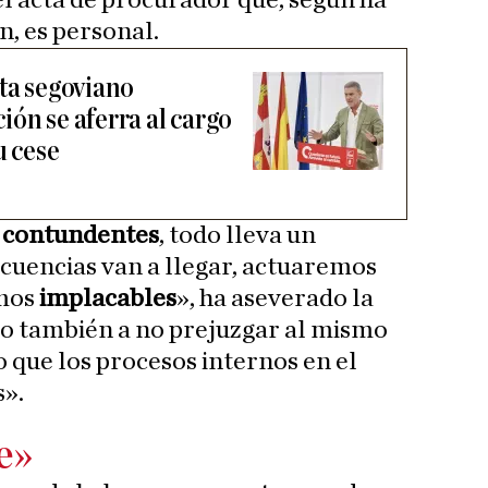
el acta de procurador que, según ha
, es personal.
sta segoviano
ón se aferra al cargo
u cese
 contundentes
, todo lleva un
ecuencias van a llegar, actuaremos
emos
implacables
», ha aseverado la
do también a no prejuzgar al mismo
 que los procesos internos en el
s».
e»