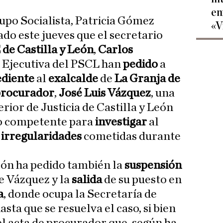
en
upo Socialista, Patricia Gómez
«V
do este jueves que el secretario
de Castilla y León
,
Carlos
n Ejecutiva del PSCL han
pedido
a
ediente
al
exalcalde
de
La Granja de
procurador
,
José Luis Vázquez
, una
rior de Justicia de Castilla y León
do competente para
investigar
al
s
irregularidades
cometidas durante
eón ha pedido también la
suspensión
e Vázquez y la
salida
de su puesto en
a
, donde ocupa la Secretaría de
sta que se resuelva el caso, si bien