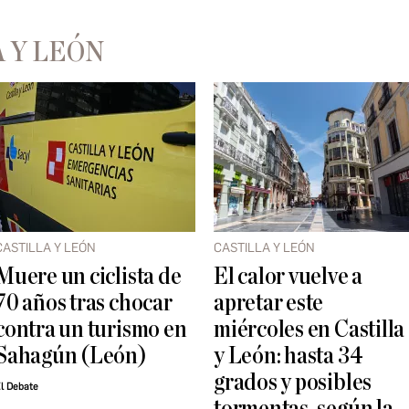
 Y LEÓN
CASTILLA Y LEÓN
CASTILLA Y LEÓN
Muere un ciclista de
El calor vuelve a
70 años tras chocar
apretar este
contra un turismo en
miércoles en Castilla
Sahagún (León)
y León: hasta 34
grados y posibles
l Debate
tormentas, según la