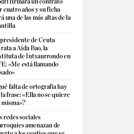
dri firmará un contrato
r cuatro años y su ficha
rá una de las más altas de la
antilla
 presidente de Ceuta
trata a Aida Bao, la
stituta de Intxaurrondo en
E: «Me está llamando
sado»
ué falta de ortografía hay
 la frase: «Ella no se quiere
í misma»?
s redes sociales
rroquíes amenazan de
erte a los ceutíes que se