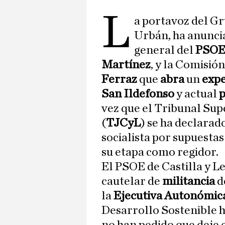
L
a portavoz del Gr
Urbán, ha anuncia
general del
PSOE 
Martínez
, y la Comisió
Ferraz
que
abra
un
exp
San Ildefonso
y actual
vez que el Tribunal Supe
(
TJCyL
) se ha declara
socialista por supuesta
su etapa como regidor.
El PSOE de Castilla y L
cautelar de
militancia
d
la
Ejecutiva Autonómic
Desarrollo Sostenible ha