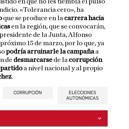
stido en que no les tiembla el pulso
indicio. «Tolerancia cero», ha
o
que se produce en la
carrera hacia
icas
en la región, que se convocarán,
 presidente de la Junta, Alfonso
l próximo 15 de marzo, por lo que, ya
so
podría arruinarle la campaña
a
an de
desmarcarse
de la
corrupción
u
partido
a nivel nacional y al propio
chez
.
CORRUPCIÓN
ELECCIONES
AUTONÓMICAS