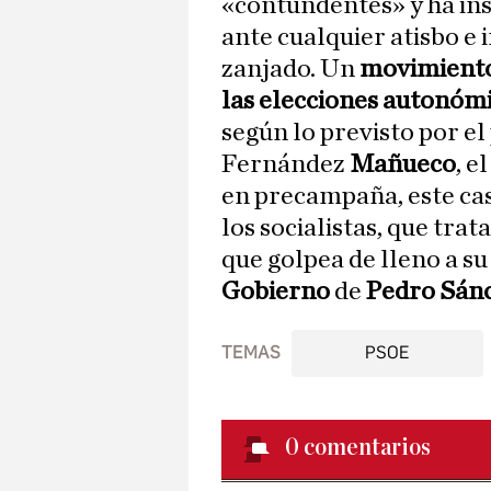
«contundentes» y ha insi
ante cualquier atisbo e 
zanjado. Un
movimient
las elecciones autonóm
según lo previsto por el
Fernández
Mañueco
, e
en precampaña, este ca
los socialistas, que trat
que golpea de lleno a s
Gobierno
de
Pedro Sán
TEMAS
PSOE
0
comentarios