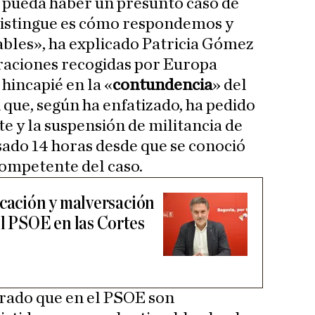
 pueda haber un presunto caso de
 distingue es cómo respondemos y
bles», ha explicado Patricia Gómez
raciones recogidas por Europa
 hincapié en la «
contundencia
» del
 que, según ha enfatizado, ha pedido
e y la suspensión de militancia de
ado 14 horas desde que se conoció
ompetente del caso.
icación y malversación
el PSOE en las Cortes
terado que en el PSOE son