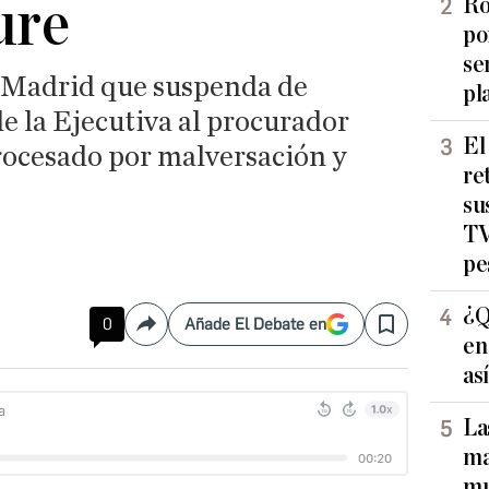
ure
Ro
po
se
Madrid que suspenda de
pl
de la Ejecutiva al procurador
El
rocesado por malversación y
re
su
TV
pe
¿Q
0
Añade El Debate en
Compartir
Save
en
as
La
ma
mu