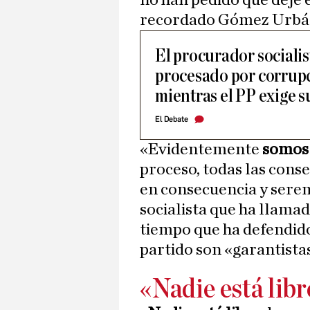
no han pedido que deje 
recordado Gómez Urbán
El procurador sociali
procesado por corrupci
mientras el PP exige s
El Debate
«Evidentemente
somos
proceso, todas las cons
en consecuencia y ser
socialista que ha llama
tiempo que ha defendido
partido son «garantista
«Nadie está libr