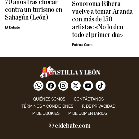
70 años tras chocar
Sonoroma Ribera
contra un turismo en
vuelve a tomar Aranda
Sahagún (León)
con más de 150
artistas: «No lo den
El Debate
todo el primer día»
Patricia Carro
QUIÉNES SOMOS
CONTÁCTANOS
TÉRMINOS Y CONDICIONES
P. DE PRIVACIDAD
P. DE COOKIES
P. DE COMENTARIOS
© eldebate.com