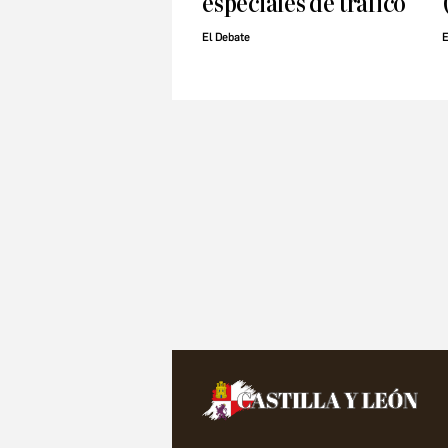
especiales de tráfico
El Debate
E