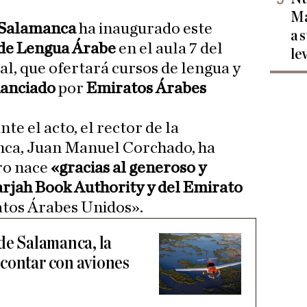
Ma
 Salamanca
ha inaugurado este
a 
de Lengua Árabe
en el aula 7 del
le
al, que ofertará cursos de lengua y
nanciado
por
Emiratos Árabes
te el acto, el rector de la
nca, Juan Manuel Corchado, ha
ro nace
«gracias al generoso y
arjah Book Authority y del Emirato
ratos Árabes Unidos».
 de Salamanca, la
contar con aviones