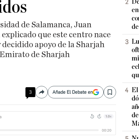
idos
De
en
co
ersidad de Salamanca, Juan
de
explicado que este centro nace
Lu
y decidido apoyo de la Sharjah
of
 Emirato de Sharjah
mi
ec
qu
El
3
Añade El Debate en
Compartir
Save
dó
añ
de
Ma
Nu