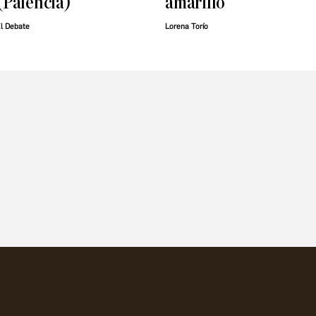
(Palencia)
amarillo
l Debate
Lorena Torío