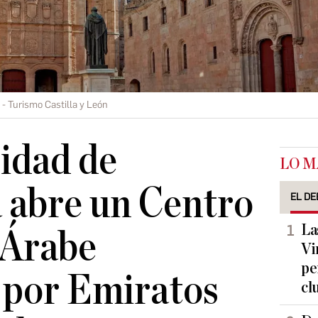
Turismo Castilla y León
idad de
LO M
 abre un Centro
EL DE
La
 Árabe
Vi
pe
 por Emiratos
cl