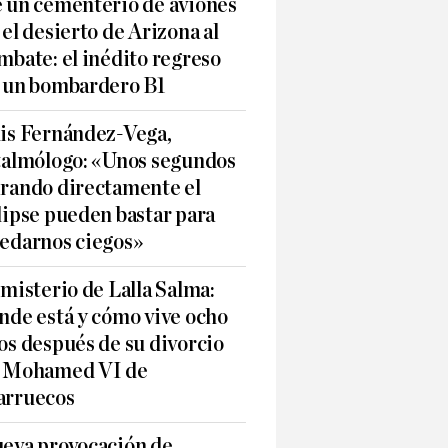
 un cementerio de aviones
 el desierto de Arizona al
mbate: el inédito regreso
 un bombardero B1
is Fernández-Vega,
talmólogo: «Unos segundos
rando directamente el
lipse pueden bastar para
edarnos ciegos»
 misterio de Lalla Salma:
nde está y cómo vive ocho
os después de su divorcio
 Mohamed VI de
rruecos
eva provocación de