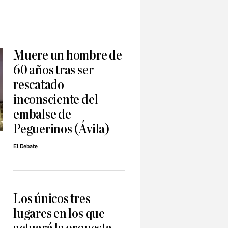
Muere un hombre de
60 años tras ser
rescatado
inconsciente del
embalse de
Peguerinos (Ávila)
El Debate
a
Los únicos tres
lugares en los que