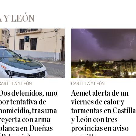
 Y LEÓN
CASTILLA Y LEÓN
CASTILLA Y LEÓN
Dos detenidos, uno
Aemet alerta de un
por tentativa de
viernes de calor y
homicidio, tras una
tormentas en Castill
reyerta con arma
y León con tres
blanca en Dueñas
provincias en aviso