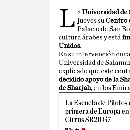
L
a
Universidad de
jueves su
Centro 
Palacio de San Bo
cultura árabes y está
fi
Unidos
.
En su intervención duran
Universidad de Salama
explicado que este cent
decidido apoyo de la Sh
de Sharjah
, en los Emi
La Escuela de Pilotos
primera de Europa en 
Cirrus SR20 G7
El Debate