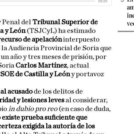
am
in
 y Penal del
Tribunal Superior de
ve
la y León
(TSJCyL) ha estimado
recurso de apelación
interpuesto
 la Audiencia Provincial de Soria que
a un año y tres meses de prisión, por
Soria
Carlos Martínez
, actual
PSOE de Castilla y León
y portavoz
 al acusado
de los delitos de
ridad y lesiones leves
al considerar,
pio
in dubio pro reo
(en caso de duda,
 existe prueba suficiente que
certeza exigida la autoría de los