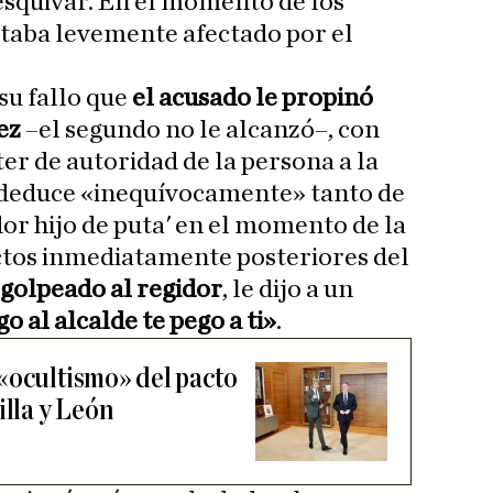
 esquivar. En el momento de los
staba levemente afectado por el
su fallo que
el acusado le propinó
nez
–el segundo no le alcanzó–, con
er de autoridad de la persona a la
e deduce «inequívocamente» tanto de
or hijo de puta' en el momento de la
ctos inmediatamente posteriores del
golpeado al regidor
, le dijo a un
o al alcalde te pego a ti»
.
«ocultismo» del pacto
illa y León