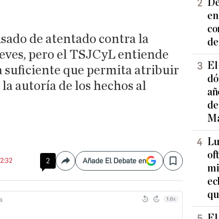
De
en
co
sado de atentado contra la
de
leves, pero el TSJCyL entiende
El
 suficiente que permita atribuir
dó
 la autoría de los hechos al
añ
de
Ma
Lu
of
12:32
2
Añade El Debate en
Compartir
Save
mi
ec
qu
El