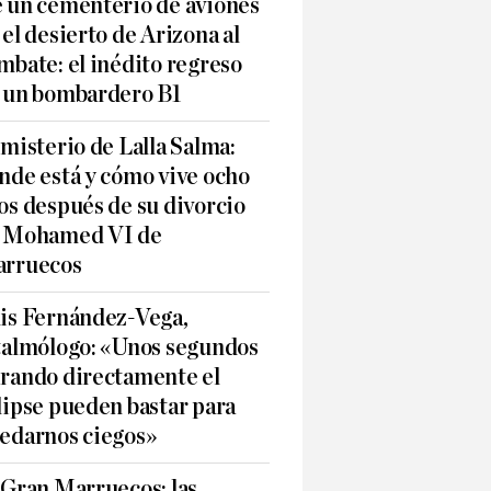
 un cementerio de aviones
 el desierto de Arizona al
mbate: el inédito regreso
 un bombardero B1
 misterio de Lalla Salma:
nde está y cómo vive ocho
os después de su divorcio
 Mohamed VI de
rruecos
is Fernández-Vega,
talmólogo: «Unos segundos
rando directamente el
lipse pueden bastar para
edarnos ciegos»
 Gran Marruecos: las