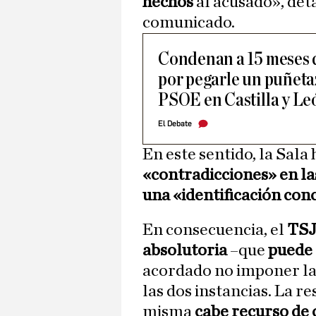
hechos
al acusado», deta
comunicado.
Condenan a 15 meses 
por pegarle un puñeta
PSOE en Castilla y Le
El Debate
En este sentido, la Sala
«contradicciones» en la
una «identificación con
En consecuencia, el
TS
absolutoria
–que
puede 
acordado no imponer la
las dos instancias. La r
misma
cabe recurso de