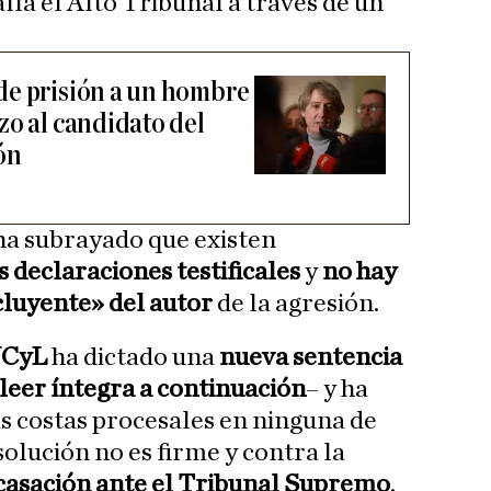
lla el Alto Tribunal a través de un
de prisión a un hombre
zo al candidato del
ón
 ha subrayado que existen
s declaraciones testificales
y
no hay
cluyente» del autor
de la agresión.
JCyL
ha dictado una
nueva
sentencia
leer íntegra a continuación
– y ha
s costas procesales en ninguna de
esolución no es firme y contra la
 casación ante el Tribunal Supremo
.