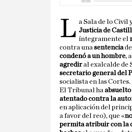
L
a Sala de lo Civil
Justicia de Castil
íntegramente el
contra una
sentencia
de
condenó a un hombre
, 
agredir
al exalcalde de 
secretario general del 
socialista en las Cortes.
El Tribunal ha
absuelto
atentado contra la auto
en aplicación del princi
a favor del reo), que «
no
permita atribuir con la 