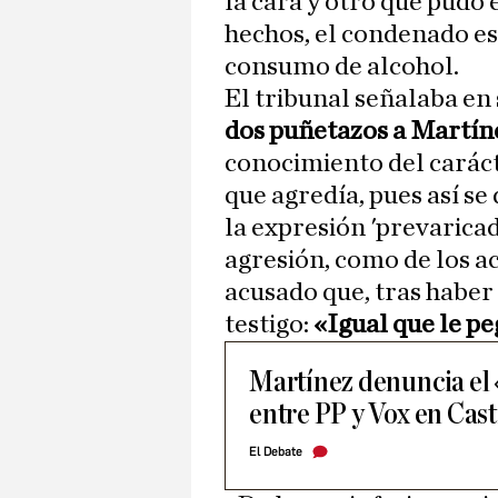
la cara y otro que pudo
hechos, el condenado e
consumo de alcohol.
El tribunal señalaba en 
dos puñetazos a Martí
conocimiento del caráct
que agredía, pues así s
la expresión 'prevaricad
agresión, como de los a
acusado que, tras haber
testigo:
«Igual que le peg
Martínez denuncia el 
entre PP y Vox en Cast
El Debate