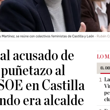
 Martínez, se reúne con colectivos feministas de Castilla y León
Rubén C
al acusado de
LO M
 puñetazo al
EL DE
La
PSOE en Castilla
Vi
pe
ndo era alcalde
cl