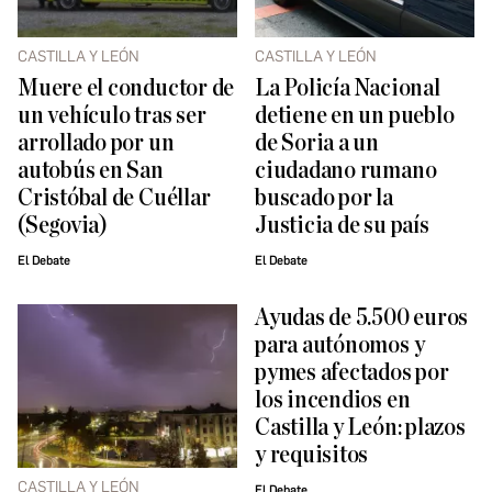
CASTILLA Y LEÓN
CASTILLA Y LEÓN
Muere el conductor de
La Policía Nacional
un vehículo tras ser
detiene en un pueblo
arrollado por un
de Soria a un
autobús en San
ciudadano rumano
Cristóbal de Cuéllar
buscado por la
(Segovia)
Justicia de su país
El Debate
El Debate
Ayudas de 5.500 euros
para autónomos y
pymes afectados por
los incendios en
Castilla y León: plazos
y requisitos
CASTILLA Y LEÓN
El Debate