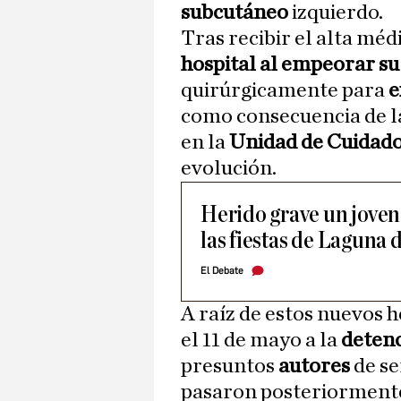
subcutáneo
izquierdo.
Tras recibir el alta méd
hospital al empeorar su
quirúrgicamente para
e
como consecuencia de 
en la
Unidad de Cuidado
evolución.
Herido grave un joven
las fiestas de Laguna 
El Debate
A raíz de estos nuevos h
el 11 de mayo a la
deten
presuntos
autores
de se
pasaron posteriormente 