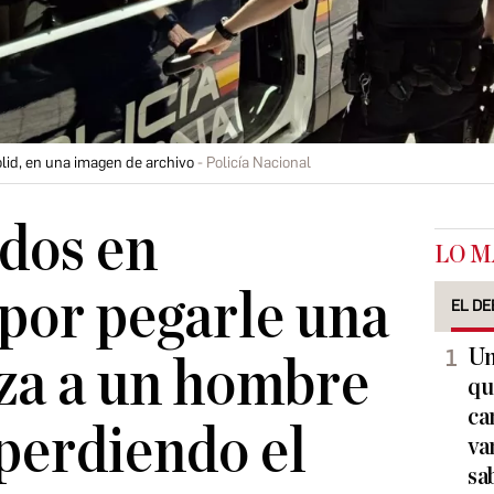
olid, en una imagen de archivo
Policía Nacional
dos en
LO M
 por pegarle una
EL DE
Un
iza a un hombre
qu
ca
perdiendo el
va
sa