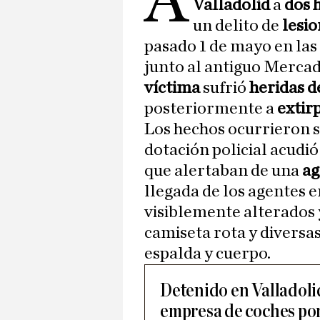
A
Valladolid
a
dos 
un delito de
lesi
pasado 1 de mayo en las
junto al antiguo Mercado
víctima
sufrió
heridas d
posteriormente a
extir
Los hechos ocurrieron s
dotación policial acudió
que alertaban de una
ag
llegada de los agentes 
visiblemente alterados 
camiseta rota y diversa
espalda y cuerpo.
Detenido en Valladoli
empresa de coches po