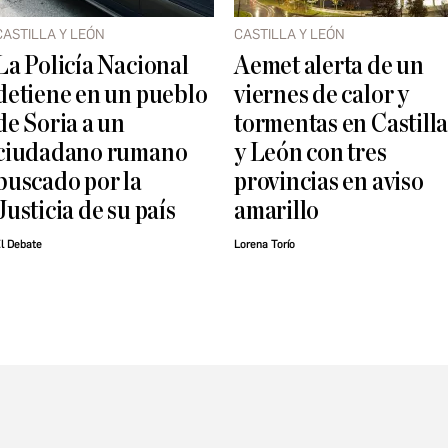
CASTILLA Y LEÓN
CASTILLA Y LEÓN
La Policía Nacional
Aemet alerta de un
detiene en un pueblo
viernes de calor y
de Soria a un
tormentas en Castill
ciudadano rumano
y León con tres
buscado por la
provincias en aviso
Justicia de su país
amarillo
l Debate
Lorena Torío