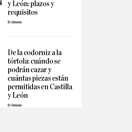
y León: plazos y
requisitos
El Debate
a
De la codorniz a la
tórtola: cuándo se
podrán cazar y
cuántas piezas están
permitidas en Castilla
y León
El Debate