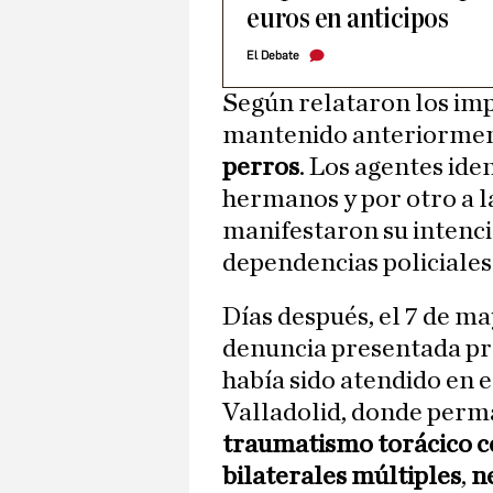
euros en anticipos
El Debate
Según relataron los impl
mantenido anteriorme
perros
. Los agentes ide
hermanos y por otro a la
manifestaron su intenci
dependencias policiales
Días después, el 7 de ma
denuncia presentada pr
había sido atendido en 
Valladolid, donde perma
traumatismo torácico 
bilaterales múltiples
,
n