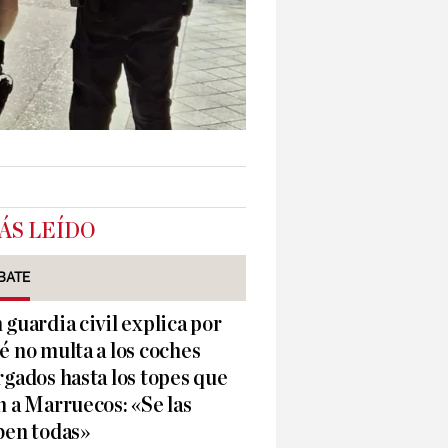
ÁS LEÍDO
BATE
 guardia civil explica por
é no multa a los coches
rgados hasta los topes que
n a Marruecos: «Se las
ben todas»