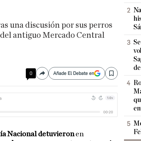
Na
hi
ras una discusión por sus perros
Sá
 del antiguo Mercado Central
Se
vo
Sa
de
0
Añade El Debate en
Compartir
Save
Ro
Ma
qu
en
Mo
Fe
cía Nacional detuvieron
en