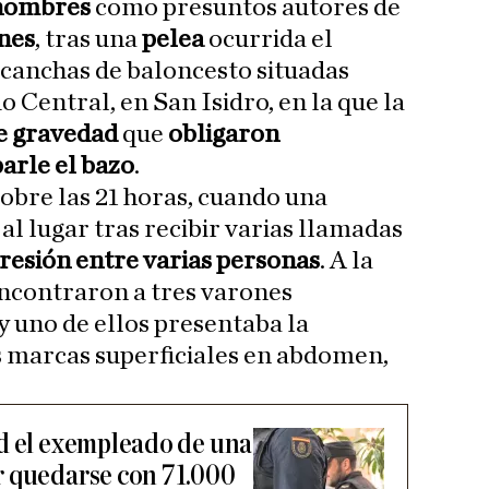
hombres
como presuntos autores de
ones
, tras una
pelea
ocurrida el
 canchas de baloncesto situadas
 Central, en San Isidro, en la que la
e gravedad
que
obligaron
parle el bazo
.
obre las 21 horas, cuando una
 al lugar tras recibir varias llamadas
resión entre varias personas
. A la
encontraron a tres varones
y uno de ellos presentaba la
s marcas superficiales en abdomen,
d el exempleado de una
r quedarse con 71.000