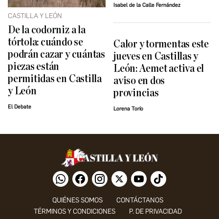
Isabel de la Calle Fernández
CASTILLA Y LEÓN
De la codorniz a la
tórtola: cuándo se
Calor y tormentas este
podrán cazar y cuántas
jueves en Castillas y
piezas están
León: Aemet activa el
permitidas en Castilla
aviso en dos
y León
provincias
El Debate
Lorena Torío
QUIÉNES SOMOS
CONTÁCTANOS
TÉRMINOS Y CONDICIONES
P. DE PRIVACIDAD