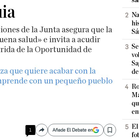
sa
ia
Na
hi
iones de la Junta asegura que la
Sá
uena salud» e invita a acudir
Se
rrida de la Oportunidad de
vo
Sa
za que quiere acabar con la
de
mprende con un pequeño pueblo
Ro
Ma
qu
en
El
1
Añade El Debate en
Compartir
Save
fo