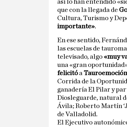
así lo han entendido «si
que con la llegada de
Go
Cultura, Turismo y Dep
importante»
.
En ese sentido, Fernán
las escuelas de tauromaq
televisado, algo
«muy va
una «gran oportunidad» 
felicitó
a
Tauroemoció
Corrida de la Oportunida
ganadería El Pilar y pa
Diosleguarde, natural 
Ávila; Roberto Martín ‘
de Valladolid.
El Ejecutivo autonómico