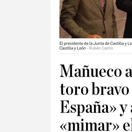
El presidente de la Junta de Castilla y L
Castilla y León
Rubén Cacho
Mañueco a
toro bravo
España» y 
«mimar» el