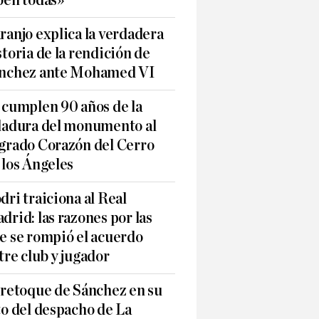
ben todas»
ranjo explica la verdadera
storia de la rendición de
nchez ante Mohamed VI
 cumplen 90 años de la
ladura del monumento al
grado Corazón del Cerro
 los Ángeles
dri traiciona al Real
drid: las razones por las
e se rompió el acuerdo
tre club y jugador
 retoque de Sánchez en su
to del despacho de La