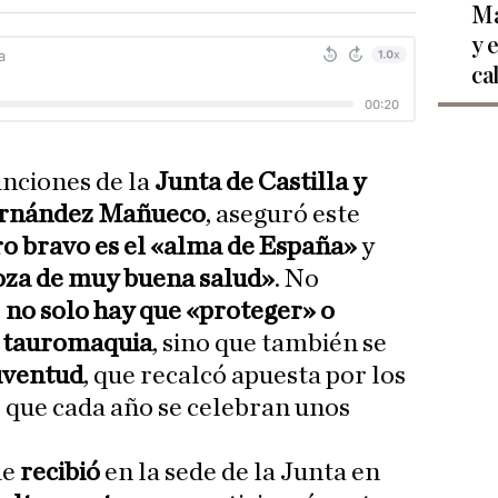
Ma
y 
ca
unciones de la
Junta de Castilla y
ernández Mañueco
, aseguró este
ro bravo es el «alma de España»
y
goza de muy buena salud»
. No
e
no solo hay que «proteger» o
a tauromaquia
, sino que también se
juventud
, que recalcó apuesta por los
o que cada año se celebran unos
ue
recibió
en la sede de la Junta en