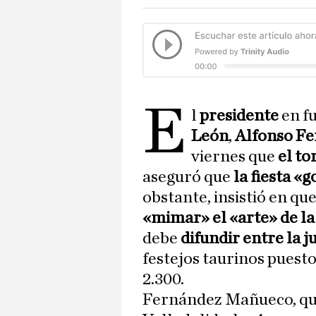
E
l
presidente
en f
León
,
Alfonso F
viernes que
el to
aseguró que
la fiesta «
obstante, insistió en qu
«mimar» el «arte» de l
debe
difundir entre la 
festejos taurinos puest
2.300.
Fernández Mañueco, q