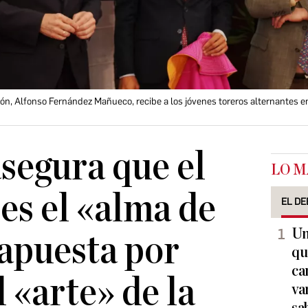
eón, Alfonso Fernández Mañueco, recibe a los jóvenes toreros alternantes en
segura que el
LO M
 es el «alma de
EL DE
Un
apuesta por
qu
ca
 «arte» de la
va