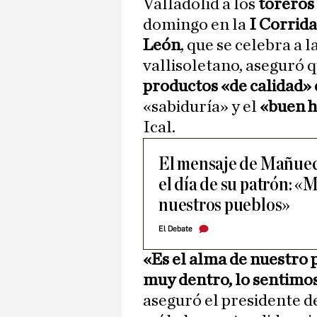
Valladolid a los
toreros
domingo en la
I Corrida
León
, que se celebra a l
vallisoletano, aseguró 
productos «de calidad» 
«sabiduría» y el
«buen h
Ical.
El mensaje de Mañueco
el día de su patrón: «
nuestros pueblos»
El Debate
«Es el alma de nuestro p
muy dentro, lo sentimo
aseguró el presidente d