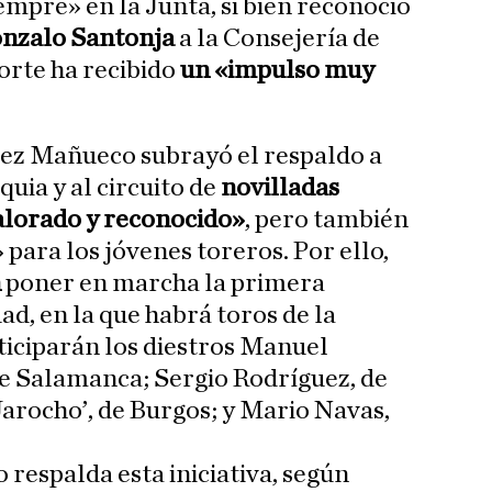
empre» en la Junta, si bien reconoció
nzalo Santonja
a la Consejería de
orte ha recibido
un «impulso muy
dez Mañueco subrayó el respaldo a
uia y al circuito de
novilladas
lorado y reconocido»
, pero también
para los jóvenes toreros. Por ello,
n
poner en marcha la primera
d, en la que habrá toros de la
rticiparán los diestros Manuel
de Salamanca; Sergio Rodríguez, de
Jarocho’, de Burgos; y Mario Navas,
 respalda esta iniciativa, según