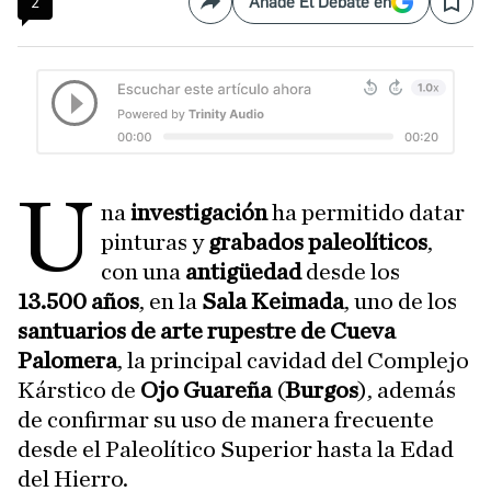
2
Añade El Debate en
Compartir
Save
U
na
investigación
ha permitido datar
pinturas y
grabados paleolíticos
,
con una
antigüedad
desde los
13.500 años
, en la
Sala Keimada
, uno de los
santuarios de arte rupestre de Cueva
Palomera
, la principal cavidad del Complejo
Kárstico de
Ojo Guareña
(
Burgos
), además
de confirmar su uso de manera frecuente
desde el Paleolítico Superior hasta la Edad
del Hierro.