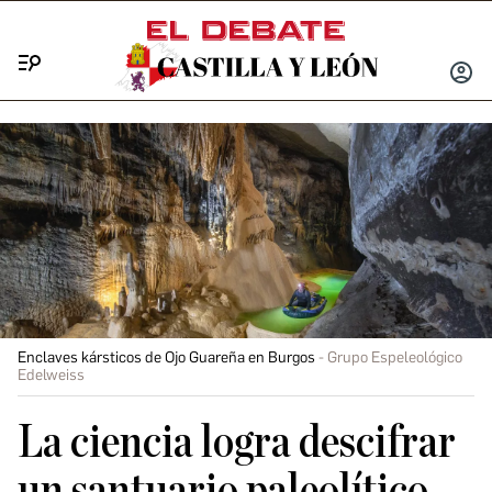
Menú
INICIA
SESIÓ
Enclaves kársticos de Ojo Guareña en Burgos
Grupo Espeleológico
Edelweiss
La ciencia logra descifrar
un santuario paleolítico