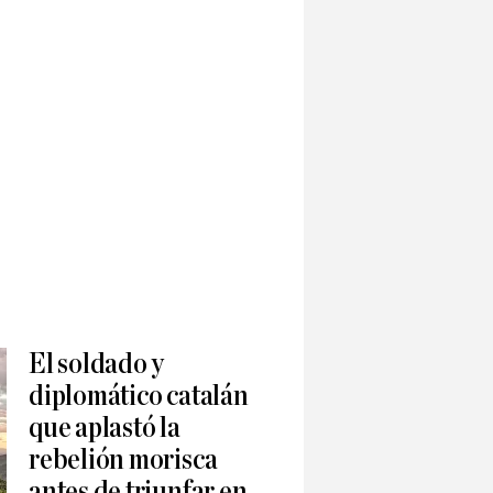
El soldado y
diplomático catalán
que aplastó la
rebelión morisca
antes de triunfar en