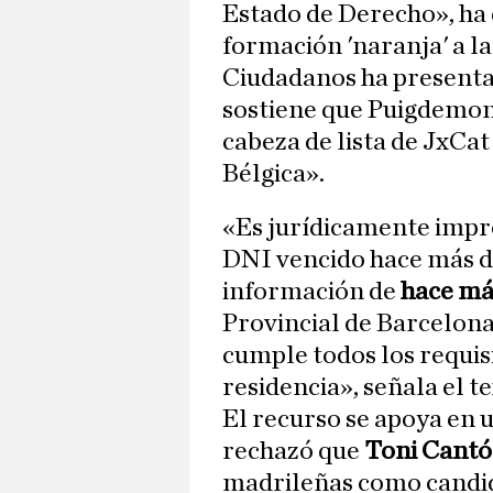
Estado de Derecho», ha e
formación 'naranja' a l
Ciudadanos ha presentad
sostiene que Puigdemo
cabeza de lista de JxCat
Bélgica».
«Es jurídicamente impro
DNI vencido hace más de
información de
hace má
Provincial de Barcelona
cumple todos los requisit
residencia», señala el te
El recurso se apoya en 
rechazó que
Toni Cantó
madrileñas como candid