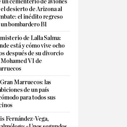
 un cementerio de aviones
 el desierto de Arizona al
mbate: el inédito regreso
 un bombardero B1
 misterio de Lalla Salma:
nde está y cómo vive ocho
os después de su divorcio
 Mohamed VI de
rruecos
 Gran Marruecos: las
biciones de un país
cómodo para todos sus
cinos
is Fernández-Vega,
talmólogo: «Unos segundos