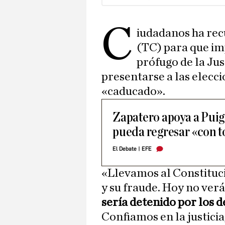
C
iudadanos ha rec
(TC) para que im
prófugo de la Jus
presentarse a las elecc
«caducado».
Zapatero apoya a Pui
pueda regresar «con t
El Debate
|
EFE
«Llevamos al Constituc
y su fraude. Hoy no ver
sería detenido por los d
Confiamos en la justicia,