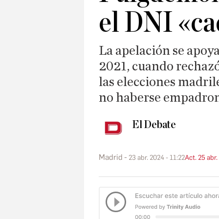
el DNI «c
La apelación se apoy
2021, cuando rechazó
las elecciones madri
no haberse empadron
El Debate
Madrid
23 abr. 2024 - 11:22
Act. 25 abr