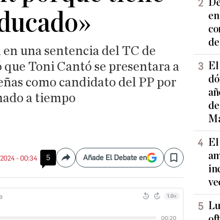
De
aducado»
en
co
de
a en una sentencia del TC de
 que Toni Cantó se presentara a
El
dó
leñas como candidato del PP por
añ
ado a tiempo
de
Ma
El
am
5
Añade El Debate en
. 2024 - 00:34
Compartir
Save
in
ve
Lu
of