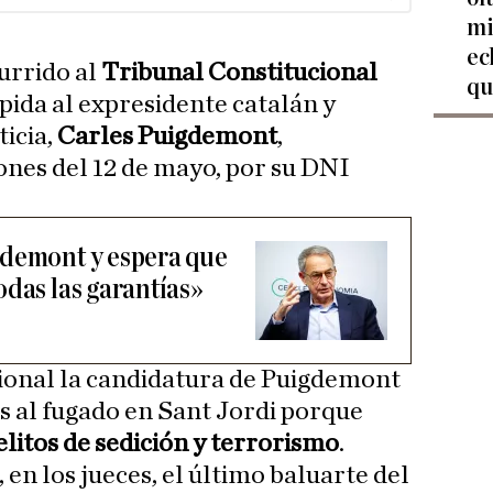
mi
ec
urrido al
Tribunal Constitucional
qu
pida al expresidente catalán y
ticia,
Carles Puigdemont
,
iones del 12 de mayo, por su DNI
gdemont y espera que
odas las garantías»
ional la candidatura de Puigdemont
ás al fugado en Sant Jordi porque
elitos de sedición y terrorismo
.
 en los jueces, el último baluarte del