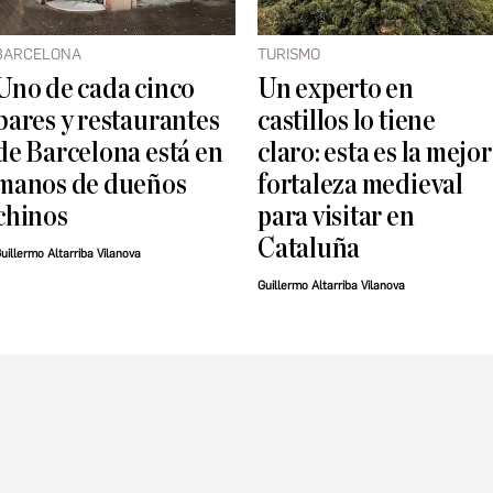
BARCELONA
TURISMO
Uno de cada cinco
Un experto en
bares y restaurantes
castillos lo tiene
de Barcelona está en
claro: esta es la mejor
manos de dueños
fortaleza medieval
chinos
para visitar en
Cataluña
uillermo Altarriba Vilanova
Guillermo Altarriba Vilanova