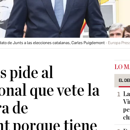
idato de Junts a las elecciones catalanas, Carles Puigdemont
Europa Pres
LO M
 pide al
EL DE
onal que vete la
La
Vi
a de
pe
cl
t porque tiene