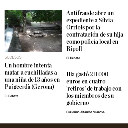
Antifraude abre un
expediente a Sílvia
Orriols por la
contratación de su hija
como policía local en
Ripoll
SUCESOS
El Debate
Un hombre intenta
matar a cuchilladas a
Illa gastó 211.000
una niña de 13 años en
euros en cuatro
Puigcerdà (Gerona)
‘retiros’ de trabajo con
los miembros de su
El Debate
gobierno
Guillermo Altarriba Vilanova