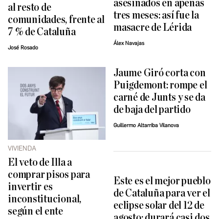
asesinados en apenas
al resto de
tres meses: así fue la
comunidades, frente al
masacre de Lérida
7 % de Cataluña
Álex Navajas
José Rosado
Jaume Giró corta con
Puigdemont: rompe el
carné de Junts y se da
de baja del partido
Guillermo Altarriba Vilanova
VIVIENDA
El veto de Illa a
comprar pisos para
Este es el mejor pueblo
invertir es
de Cataluña para ver el
inconstitucional,
eclipse solar del 12 de
según el ente
agosto: durará casi dos